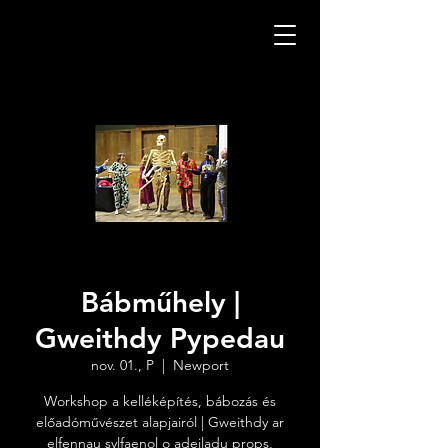
Bábműhely |
Gweithdy Pypedau
nov. 01., P
  |  
Newport
Workshop a kelléképítés, bábozás és
előadóművészet alapjairól | Gweithdy ar
elfennau sylfaenol o adeiladu props,