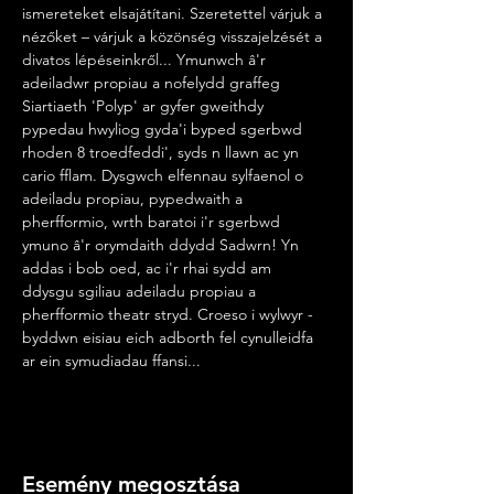
ismereteket elsajátítani. Szeretettel várjuk a 
nézőket – várjuk a közönség visszajelzését a 
divatos lépéseinkről... Ymunwch â'r 
adeiladwr propiau a nofelydd graffeg 
Siartiaeth 'Polyp' ar gyfer gweithdy 
pypedau hwyliog gyda'i byped sgerbwd 
rhoden 8 troedfeddi', syds n llawn ac yn 
cario fflam. Dysgwch elfennau sylfaenol o 
adeiladu propiau, pypedwaith a 
pherfformio, wrth baratoi i'r sgerbwd 
ymuno â'r orymdaith ddydd Sadwrn! Yn 
addas i bob oed, ac i'r rhai sydd am 
ddysgu sgiliau adeiladu propiau a 
pherfformio theatr stryd. Croeso i wylwyr - 
byddwn eisiau eich adborth fel cynulleidfa 
ar ein symudiadau ffansi...
Esemény megosztása