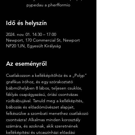
pypedau a pherfformio
Idő és helyszín
2024. nov. 01. 14:30 – 17:00
Newport, 170 Commercial St, Newport
NP20 1JN, Egyesült Királyság
Az eseményről
Csatlakozzon a kelléképítőhöz és a „Polyp” 
grafikus íróhoz, és egy szórakoztató 
bábműhelyben 8 lábos, teljesen csuklós, 
fáklyás csapágyazású, óriási csontvázas 
rúdbábujával. Tanuld meg a kelléképítés, 
bábozás és előadóművészet alapjait, 
felkészülve a szombati menethez csatlakozó 
csontvázra! Alkalmas minden korosztály 
számára, és azoknak, akik szeretnének 
kelléképítési és utcaszínházi előadási 