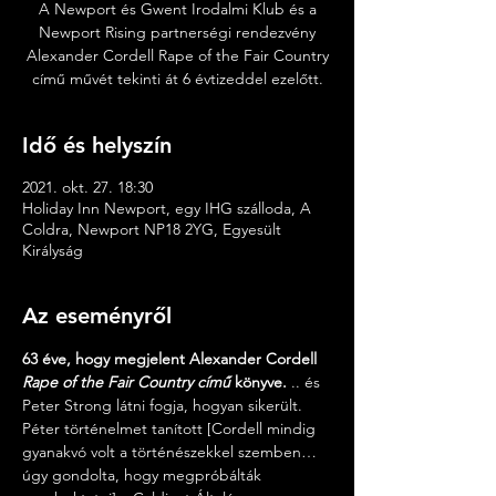
A Newport és Gwent Irodalmi Klub és a
Newport Rising partnerségi rendezvény
Alexander Cordell Rape of the Fair Country
című művét tekinti át 6 évtizeddel ezelőtt.
Idő és helyszín
2021. okt. 27. 18:30
Holiday Inn Newport, egy IHG szálloda, A
Coldra, Newport NP18 2YG, Egyesült
Királyság
Az eseményről
63 éve, hogy megjelent Alexander Cordell 
Rape of the Fair Country című
 könyve.
 .. és 
Peter Strong látni fogja, hogyan sikerült. 
Péter történelmet tanított [Cordell mindig 
gyanakvó volt a történészekkel szemben… 
úgy gondolta, hogy megpróbálták 