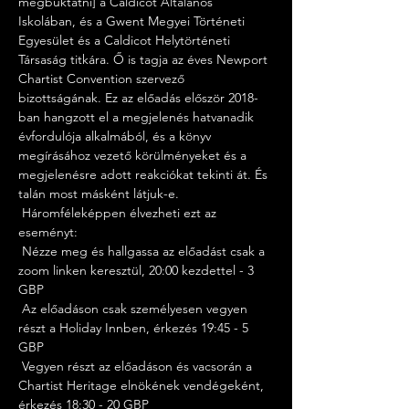
megbuktatni] a Caldicot Általános 
Iskolában, és a Gwent Megyei Történeti 
Egyesület és a Caldicot Helytörténeti 
Társaság titkára. Ő is tagja az éves Newport 
Chartist Convention szervező 
bizottságának. Ez az előadás először 2018-
ban hangzott el a megjelenés hatvanadik 
évfordulója alkalmából, és a könyv 
megírásához vezető körülményeket és a 
megjelenésre adott reakciókat tekinti át. És 
talán most másként látjuk-e.
 Háromféleképpen élvezheti ezt az 
eseményt:
 Nézze meg és hallgassa az előadást csak a 
zoom linken keresztül, 20:00 kezdettel - 3 
GBP
 Az előadáson csak személyesen vegyen 
részt a Holiday Innben, érkezés 19:45 - 5 
GBP
 Vegyen részt az előadáson és vacsorán a 
Chartist Heritage elnökének vendégeként, 
érkezés 18:30 - 20 GBP