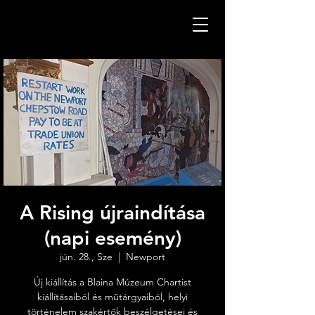
A Rising újraindítása
(napi esemény)
jún. 28., Sze
  |  
Newport
Új kiállítás a Blaina Múzeum Chartist
kiállításaiból és műtárgyaiból, helyi
történelem szakértők beszélgetései és