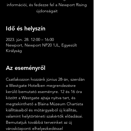
információi, és fedezze fel a Newport Rising
újdonságait
Idő és helyszín
2023. jún. 28. 12:00 – 16:00
Newport, Newport NP20 1JL, Egyesült
Királyság
Az eseményről
Csatlakozzon hozzánk június 28-án, szerdán 
a Westgate Hotelben megrendezésre 
kerülő bemutató eseményre. 12 és 16 óra 
között a Westgate ajtaja nyitva tart, és 
megtekinthető a Blaina Múzeum Chartista 
kiállításaiból és műtárgyaiból új kiállítás, 
valamint helytörténeti szakértők előadásai. 
Bemutatjuk továbbá terveinket az új 
városközponti elhelyezkedéssel 