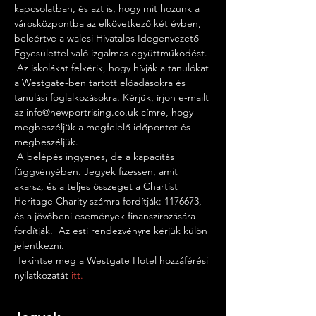
kapcsolatban, és azt is, hogy mit hozunk a 
városközpontba az elkövetkező két évben, 
beleértve a walesi Hivatalos Idegenvezető 
Egyesülettel való izgalmas együttműködést.
 Az iskolákat felkérik, hogy hívják a tanulókat 
a Westgate-ben tartott előadásokra és 
tanulási foglalkozásokra. Kérjük, írjon e-mailt 
az info@newportrising.co.uk címre, hogy 
megbeszéljük a megfelelő időpontot és 
megbeszéljük.
 A belépés ingyenes, de a kapacitás 
függvényében. Jegyek fizessen, amit 
akarsz, és a teljes összeget a Chartist 
Heritage Charity számra fordítják: 1176673, 
és a jövőbeni események finanszírozására 
fordítják.  Az esti rendezvényre kérjük külön 
jelentkezni.
 Tekintse meg a Westgate Hotel hozzáférési 
nyilatkozatát 
itt.