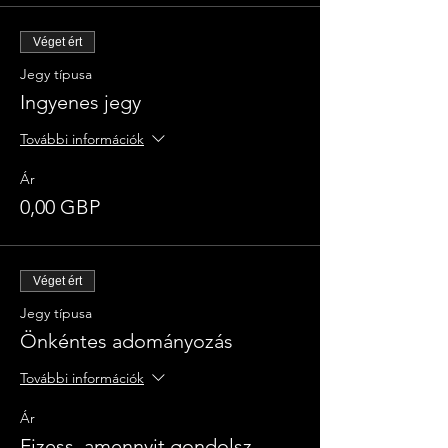
Véget ért
Jegy típusa
Ingyenes jegy
További információk
Ár
0,00 GBP
Véget ért
Jegy típusa
Önkéntes adományozás
További információk
Ár
Fizess, amennyit gondolsz