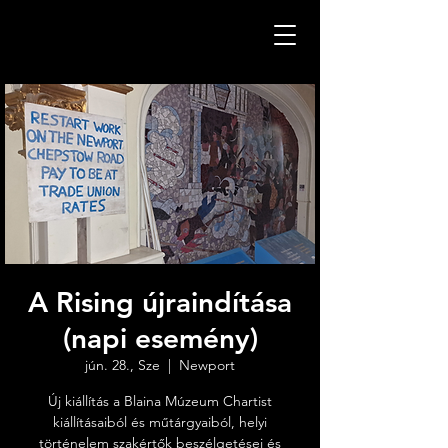
A Rising újraindítása
(napi esemény)
jún. 28., Sze
  |  
Newport
Új kiállítás a Blaina Múzeum Chartist
kiállításaiból és műtárgyaiból, helyi
történelem szakértők beszélgetései és