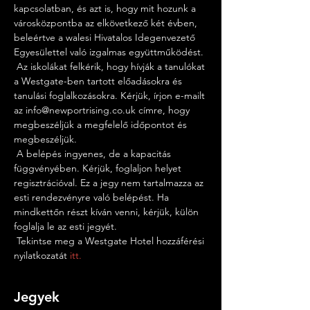
kapcsolatban, és azt is, hogy mit hozunk a 
városközpontba az elkövetkező két évben, 
beleértve a walesi Hivatalos Idegenvezető 
Egyesülettel való izgalmas együttműködést.
 Az iskolákat felkérik, hogy hívják a tanulókat 
a Westgate-ben tartott előadásokra és 
tanulási foglalkozásokra. Kérjük, írjon e-mailt 
az info@newportrising.co.uk címre, hogy 
megbeszéljük a megfelelő időpontot és 
megbeszéljük.
 A belépés ingyenes, de a kapacitás 
függvényében. Kérjük, foglaljon helyet 
regisztrációval. Ez a jegy nem tartalmazza az 
esti rendezvényre való belépést. Ha 
mindkettőn részt kíván venni, kérjük, külön 
foglalja le az esti jegyét.
 Tekintse meg a Westgate Hotel hozzáférési 
nyilatkozatát 
itt.
Jegyek