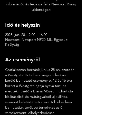
információi, és fedezze fel a Newport Rising
újdonságait
Idő és helyszín
2023. jún. 28. 12:00 – 16:00
Newport, Newport NP20 1JL, Egyesült
Királyság
Az eseményről
Csatlakozzon hozzánk június 28-án, szerdán 
a Westgate Hotelben megrendezésre 
kerülő bemutató eseményre. 12 és 16 óra 
között a Westgate ajtaja nyitva tart, és 
megtekinthető a Blaina Múzeum Chartista 
kiállításaiból és műtárgyaiból új kiállítás, 
valamint helytörténeti szakértők előadásai. 
Bemutatjuk továbbá terveinket az új 
városközponti elhelyezkedéssel 