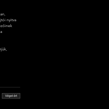
an, 
tói nyitva 
ezőinek 
a 
Véget ért