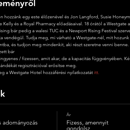
eményről
n hozzánk egy este élőzenével és Jon Langford, Susie Honeym
e Kelly és a Royal Pharmacy előadásaival. 18 órától a Westgate aj
Rising bár pedig a walesi TUC és a Newport Rising Festival szerv
tja vendégül. Tudja meg, mi várható a Westgate-nél, mit hozunk 
tba, és tudjon meg mindenkit, aki részt szeretne venni benne.
ett bár
szándékát regisztrációval erősítse meg.
eg a Westgate Hotel hozzáférési nyilatkozatát 
itt.
ek
Ár
s adományozás
Fizess, amennyit
gondolsz