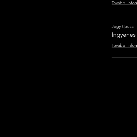
További info
Jegy típusa
Ingyenes
További info