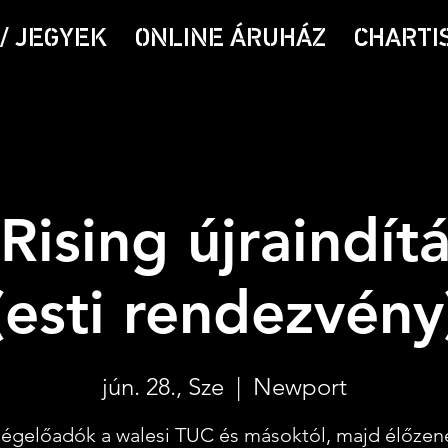
/ JEGYEK
ONLINE ÁRUHÁZ
CHARTI
Rising újraindít
(esti rendezvény
jún. 28., Sze
  |  
Newport
égelőadók a walesi TUC és másoktól, majd élőzen