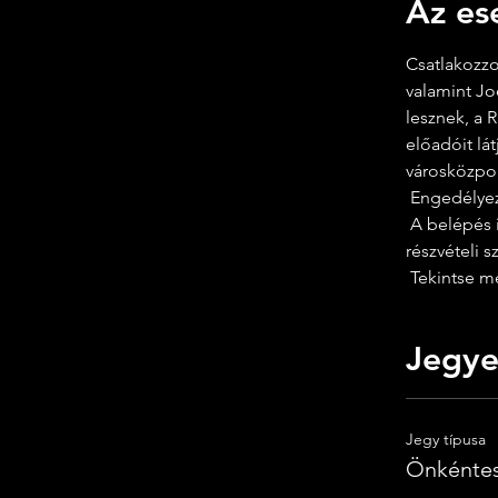
Az es
Csatlakozzo
valamint Jo
lesznek, a 
előadóit lá
városközpon
 Engedélyez
 A belépés ingyenes / fizessen, amit akar, de a kapacitás függvényében. Kérjük, 
részvételi 
 Tekintse m
Jegy
Jegy típusa
Önkénte