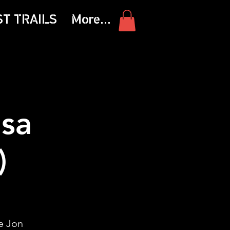
ST TRAILS
More...
ása
)
e Jon