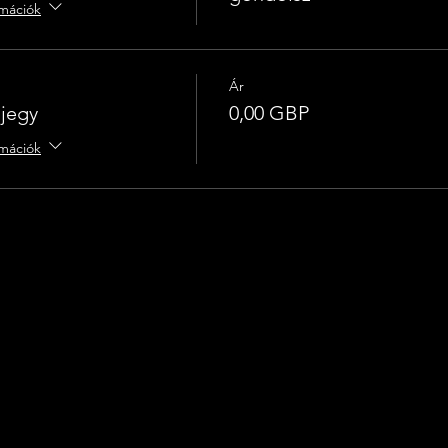
rmációk
Ár
 jegy
0,00 GBP
rmációk