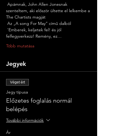
 Apámnak, John Allen Jonesnak 
szenteltem, aki először ültette el lelkembe a 
The Chartists magját
 Az „A song For May” című dalból
 'Emberek, keljetek fel! és jól 
felfegyverkezz! Remény, ez…
Több mutatása
Jegyek
Véget ért
Jegy típusa
Előzetes foglalás normál
belépés
További információk
Ár