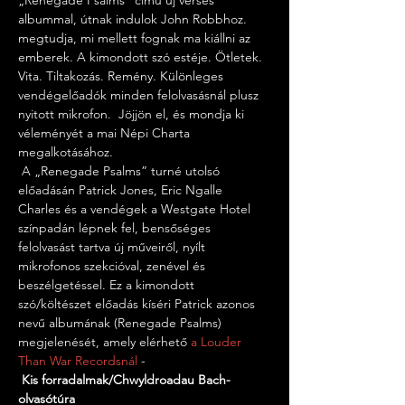
„Renegade Psalms” című új verses 
albummal, útnak indulok John Robbhoz. 
megtudja, mi mellett fognak ma kiállni az 
emberek. A kimondott szó estéje. Ötletek. 
Vita. Tiltakozás. Remény. Különleges 
vendégelőadók minden felolvasásnál plusz 
nyitott mikrofon.  Jöjjön el, és mondja ki 
véleményét a mai Népi Charta 
megalkotásához.
 A „Renegade Psalms” turné utolsó 
előadásán Patrick Jones, Eric Ngalle 
Charles és a vendégek a Westgate Hotel 
színpadán lépnek fel, bensőséges 
felolvasást tartva új műveiről, nyílt 
mikrofonos szekcióval, zenével és 
beszélgetéssel. Ez a kimondott 
szó/költészet előadás kíséri Patrick azonos 
nevű albumának (Renegade Psalms) 
megjelenését, amely elérhető 
a Louder 
Than War Recordsnál
 -
Kis forradalmak/Chwyldroadau Bach-
olvasótúra