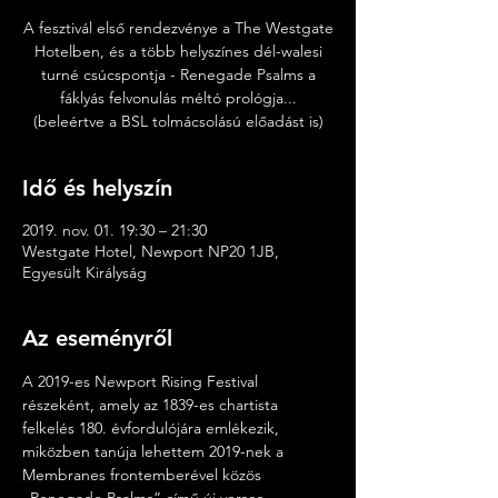
A fesztivál első rendezvénye a The Westgate
Hotelben, és a több helyszínes dél-walesi
turné csúcspontja - Renegade Psalms a
fáklyás felvonulás méltó prológja...
(beleértve a BSL tolmácsolású előadást is)
Idő és helyszín
2019. nov. 01. 19:30 – 21:30
Westgate Hotel, Newport NP20 1JB,
Egyesült Királyság
Az eseményről
A 2019-es Newport Rising Festival 
részeként, amely az 1839-es chartista 
felkelés 180. évfordulójára emlékezik, 
miközben tanúja lehettem 2019-nek a 
Membranes frontemberével közös 