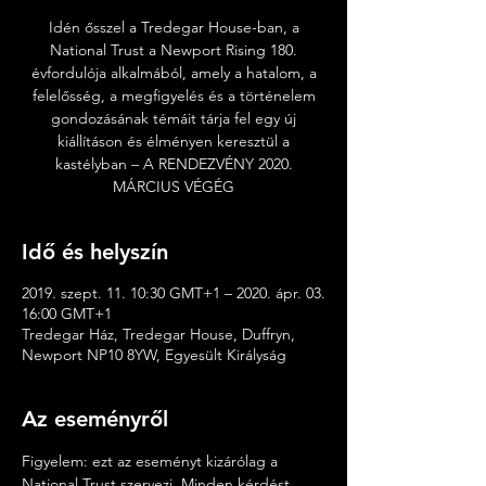
Idén ősszel a Tredegar House-ban, a
National Trust a Newport Rising 180.
évfordulója alkalmából, amely a hatalom, a
felelősség, a megfigyelés és a történelem
gondozásának témáit tárja fel egy új
kiállításon és élményen keresztül a
kastélyban – A RENDEZVÉNY 2020.
MÁRCIUS VÉGÉG
Idő és helyszín
2019. szept. 11. 10:30 GMT+1 – 2020. ápr. 03.
16:00 GMT+1
Tredegar Ház, Tredegar House, Duffryn,
Newport NP10 8YW, Egyesült Királyság
Az eseményről
Figyelem: ezt az eseményt kizárólag a 
National Trust szervezi. Minden kérdést 