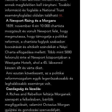
ennek megfelelően kell irányítani. További 
információ és foglalás a National Trust 
eseményfoglalási oldalán található 
itt.
A Newport Rising és a Morgans
 1839. november 4-én 10 000 chartista 
mozgósult és vonult Newport felé, hogy 
megmutassa, hogy támogatja a politikai 
reformot, a chartista foglyok szabadon 
bocsátását és eltökélt szándékát a Népi 
Charta elfogadása mellett. Több mint 5000 
felvonuló érte el Newport központjában a 
Westgate Hotelt, ahol a 45. lábezred 
készen állt és várta őket.
 Ami ezután következett, az a politikai 
reformmozgalom egyik legerőszakosabb és 
leghalálosabb eseménye volt.
Gazdagság és lázadás
 A Riches and Rebellion feltárja Morganek 
szerepét a felkelésben, bérlőik 
megfigyelését, valamint Octavius Morgan 
gyűjtési és gondozási szenvedélyét.