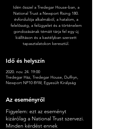
Idén ősszel a Tredegar House-ban, a
National Trust a Newport Rising 180.
évfordulója alkalmából, a hatalom, a
felelősség, a felügyelet és a történelem
gondozásának témáit tárja fel egy új
kiállításon és a kastélyban szerzett
tapasztalatokon keresztül.
Idő és helyszín
2020. nov. 24. 19:00
Tredegar Ház, Tredegar House, Duffryn,
Newport NP10 8YW, Egyesült Királyság
Az eseményről
Figyelem: ezt az eseményt
kizárólag a National Trust szervezi.
Minden kérdést ennek