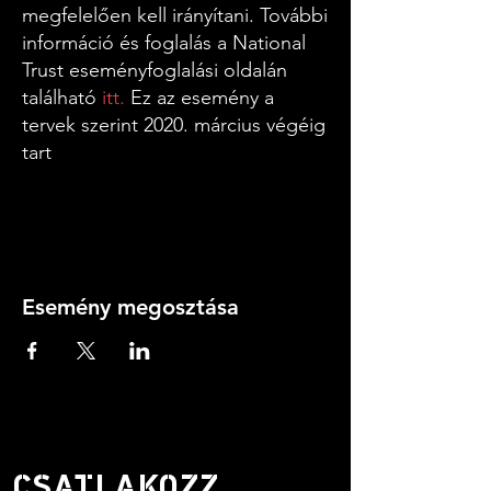
megfelelően kell irányítani. További
információ és foglalás a National
Trust eseményfoglalási oldalán
található
itt.
Ez az esemény a
tervek szerint 2020. március végéig
tart
A Newport Rising és a Morgans
1839. november 4-én 10 000
chartista mozgósult és vonult
Esemény megosztása
Newport felé, hogy megmutassa,
hogy támogatja a politikai
reformot, a chartista foglyok
szabadon bocsátását és eltökélt
szándékát a Népi Charta
elfogadása mellett. Több mint 5000
CSATLAKOZZ
felvonuló érte el Newport