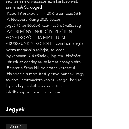
segítsen neki visszaszerezni karácsonyát. 
szellem.
A Scrooged
 Kapu 19 órakor, a film 20 órakor kezdődik
 A Newport Rising 2020 összes 
jegyértékesítéséből származó pénzösszeg
 AZ ESEMÉNY ENGEDÉLYEZÉSÉBEN 
VONATKOZÓ HIBA MIATT NEM 
ÁRUSSZUNK ALKOHOLT – azonban kérjük, 
hozza magával a sajátját, teljesen 
ingyenesen. Üdítőitalok, jég stb. Elnézést 
kérünk az esetleges kellemetlenségekért.
 Bejárat a Stow Hill bejáratán keresztül
 Ha speciális mobilitási igényei vannak, vagy 
további információra van szüksége, kérjük, 
lépjen kapcsolatba a csapattal az 
info@newportrising.co.uk címen
Jegyek
Véget ért