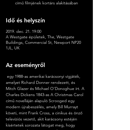
című filmjének kortárs alakításában
Idő és helyszín
2019. dec. 21. 19:00
A Westgate épületek, The, Westgate
Buildings, Commercial St, Newport NP20
1JL, UK
Az eseményről
 egy 1988-as amerikai karácsonyi vígjáték, 
amelyet Richard Donner rendezett, és 
Mitch Glazer és Michael O'Donoghue írt. A 
Charles Dickens 1843-as A Christmas Carol 
című novelláján alapuló Scrooged egy 
modern újrabeszélés, amely Bill Murrayt 
követi, mint Frank Cross, a cinikus és önző 
televíziós vezető, akit karácsony estéjén 
kísértetek sorozata látogat meg, hogy 