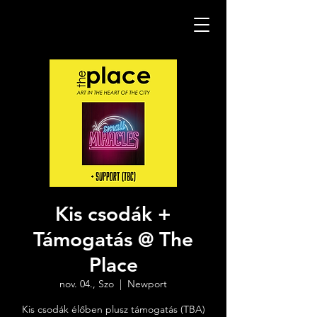
Kis csodák +
Támogatás @ The
Place
nov. 04., Szo
  |  
Newport
Kis csodák élőben plusz támogatás (TBA)