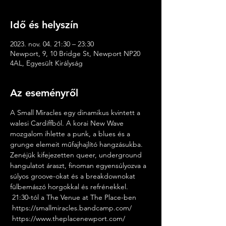
Idő és helyszín
2023. nov. 04. 21:30 – 23:30
Newport, 9, 10 Bridge St, Newport NP20
4AL, Egyesült Királyság
Az eseményről
A Small Miracles egy dinamikus kvintett a 
walesi Cardiffból. A korai New Wave 
mozgalom ihlette a punk, a blues és a 
grunge elemeit műfajhajlító hangzásukba. 
Zenéjük kifejezetten queer, underground 
hangulatot áraszt, finoman egyensúlyozva a 
súlyos groove-okat és a breakdownokat 
fülbemászó horgokkal és refrénekkel.
 21:30-tól a The Venue at The Place-ben
 https://smallmiracles.bandcamp.com/
 https://www.theplacenewport.com/