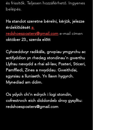
és frissítők. Teljesen hozzáférhető. Ingyenes 
belépés.
Ha standot szeretne bérelni, kérjük, jelezze 
érdeklődését
a 
redshoesposters@gmail.com
 e-mail címen 
október 23., szerda előtt
Cyhoeddwyr radikális, grwpiau ymgyrchu ac 
actifyddion yn rhedeg stondinau'n gwerthu 
Llyfrau newydd a rhai ail-law, Posteri, Sticeri, 
Pamffledi, Zines a nwyddau. Gweithdai, 
sgyrsiau a lluniaeth. Yn llawn hygyrch. 
Mynediad am ddim.
Os ydych chi'n edrych i logi stondin, 
cofrestrwch eich diddordeb drwy gysylltu: 
redshoesposters@gmail.com