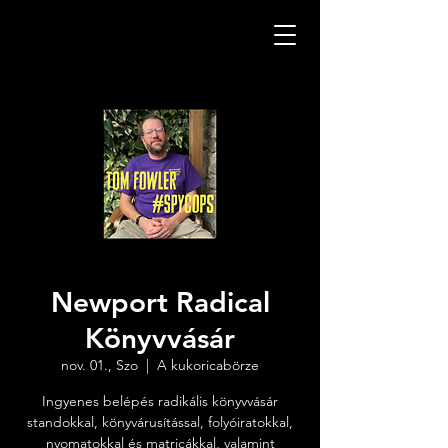
Newport Radical
Könyvvásár
nov. 01., Szo
  |  
A kukoricabörze
Ingyenes belépés radikális könyvvásár
standokkal, könyvárusítással, folyóiratokkal,
nyomatokkal és matricákkal, valamint