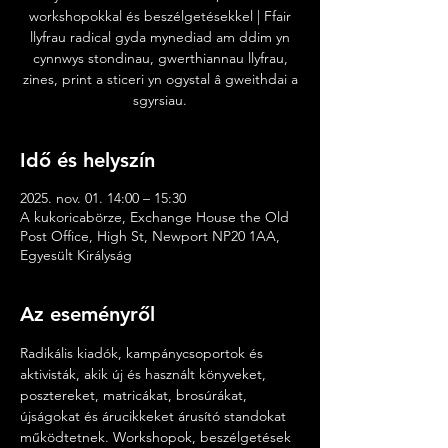
workshopokkal és beszélgetésekkel | Ffair
llyfrau radical gyda mynediad am ddim yn
cynnwys stondinau, gwerthiannau llyfrau,
zines, print a sticeri yn ogystal â gweithdai a
sgyrsiau.
Idő és helyszín
2025. nov. 01. 14:00 – 15:30
A kukoricabörze, Exchange House the Old
Post Office, High St, Newport NP20 1AA,
Egyesült Királyság
Az eseményről
Radikális kiadók, kampánycsoportok és 
aktivisták, akik új és használt könyveket, 
posztereket, matricákat, brosúrákat, 
újságokat és árucikkeket árusító standokat 
működtetnek. Workshopok, beszélgetések 