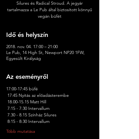
Silures és Radical Stroud. A jegyár
tartalmazza a Le Pub által biztosított könnyű
vegán büfét
Idő és helyszín
2018. nov. 04. 17:00 – 21:00
Le Pub, 14 High St, Newport NP20 1FW,
Egyesült Királyság
Az eseményről
17:00-17:45 büfé
 17:45 Nyitás az előadásterembe
 18.00-15.15 Matt Hill
 7:15 - 7:30 Intervallum
 7.30 - 8.15 Színház Silures
 8:15 - 8:30 Intervallum
Több mutatása