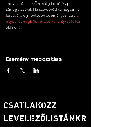
szervezet) és az Örökség Lottó Alap 
támogatásával. Ha szeretnéd támogatni a 
fesztivált, díjmentesen adományozhatsz 
a 
paypal.com/gb/fundraiser/charity/3516462
oldalon.
Esemény megosztása
CSATLAKOZZ
LEVELEZŐLISTÁNKR