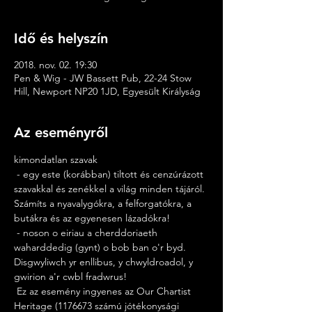
Idő és helyszín
2018. nov. 02. 19:30
Pen & Wig - JW Bassett Pub, 22-24 Stow
Hill, Newport NP20 1JD, Egyesült Királyság
Az eseményről
kimondatlan szavak
 - egy este (korábban) tiltott és cenzúrázott 
szavakkal és zenékkel a világ minden tájáról. 
Számíts a nyavalygókra, a felforgatókra, a 
butákra és az egyenesen lázadókra!
 - noson o eiriau a cherddoriaeth 
waharddedig (gynt) o bob ban o'r byd. 
Disgwyliwch yr enllibus, y chwyldroadol, y 
gwirion a'r cwbl fradwrus!
 Ez az esemény ingyenes az Our Chartist 
Heritage (1176673 számú jótékonysági 