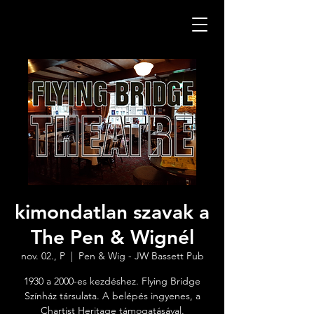
kimondatlan szavak a
The Pen & Wignél
nov. 02., P
  |  
Pen & Wig - JW Bassett Pub
1930 a 2000-es kezdéshez. Flying Bridge
Színház társulata. A belépés ingyenes, a
Chartist Heritage támogatásával.