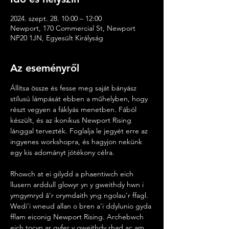
2024. szept. 28. 10:00 – 12:00
Newport, 170 Commercial St, Newport
NP20 1JN, Egyesült Királyság
Az eseményről
Állítsa össze és fesse meg saját bányász 
stílusú lámpását ebben a műhelyben, hogy 
részt vegyen a fáklyás menetben. Fából 
készült, és az ikonikus Newport Rising 
lánggal tervezték. Foglalja le jegyét erre az 
ingyenes workshopra, és hagyjon nekünk 
egy kis adományt jótékony célra.
Rhowch at ei gilydd a phaentiwch eich 
llusern arddull glowyr yn y gweithdy hwn i 
ymgymryd â'r orymdaith yng ngolau'r ffagl. 
Wedi'i wneud allan o bren a'i ddylunio gyda 
fflam eiconig Newport Rising. Archebwch 
eich tocyn ar gyfer y gweithdy rhad ac am 