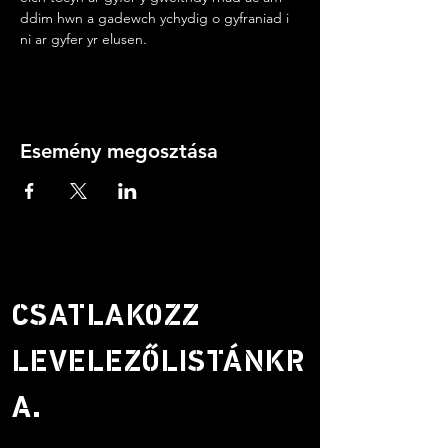
ddim hwn a gadewch ychydig o gyfraniad i 
ni ar gyfer yr elusen.
Esemény megosztása
CSATLAKOZZ
LEVELEZŐLISTÁNKR
A.