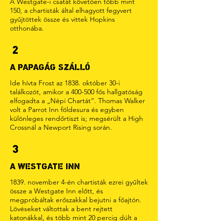
A Westgate-i csatát követően több mint
150, a chartisták által elhagyott fegyvert
gyűjtöttek össze és vittek Hopkins
otthonába.
2
A PAPAGÁG SZÁLLÓ
Ide hívta Frost az 1838. október 30-i
találkozót, amikor a 400-500 fős hallgatóság
elfogadta a „Népi Chartát”. Thomas Walker
volt a Parrot Inn földesura és egyben
különleges rendőrtiszt is; megsérült a High
Crossnál a Newport Rising során.
3
A WESTGATE INN
1839. november 4-én chartisták ezrei gyűltek
össze a Westgate Inn előtt, és
megpróbáltak erőszakkal bejutni a főajtón.
Lövéseket váltottak a bent rejtett
katonákkal, és több mint 20 percig dúlt a