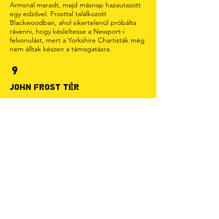
Armsnál maradt, majd másnap hazautazott
egy edzővel. Frosttal találkozott
Blackwoodban, ahol sikertelenül próbálta
rávenni, hogy késleltesse a Newport-i
felvonulást, mert a Yorkshire Chartisták még
nem álltak készen a támogatásra.
9
JOHN FROST TÉR
Az eredetileg az 1970-es években
létrehozott, majd 2015-ben felújított John
Frost Square a dél-walesi chartisták egyik
vezetőjéről kapta a nevét. A tértől északra
látható magas épületet Chartist Towernek
hívják a felkelés emlékére. A Newport
Múzeum és Művészeti Galéria kiterjedt
Chartist kiállítást tartalmaz.
12
CWRT-Y-BELLA
At approximately 8am on Monday 4