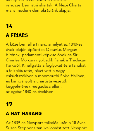
rendszerben látni akartak. A Népi Charta
ma is modern demokráciánk alapja.
14
A FRIARS
A közelben áll a Friars, amelyet az 1840-es
évek elején építettek Octavius Morgan
bírónak, parlamenti képviselőnek és Sir
Charles Morgan nyolcadik fiának a Tredegar
Parkból. Kihallgatta a foglyokat és a tanúkat
a felkelés után, részt vett a nagy
esküdtszékben a monmouthi Shire Hallban,
és kampányolt a chartista vezetők
kegyelmének megadása ellen.
az egész 1840-es években.
17
A HAT HARANG
Az 1839-es Newport-felkelés után a 18 éves
Susan Stephens tanúvallomást tett Newport