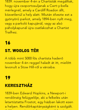
1839. november 4-én a Chartisták megálltak,
hogy újra csoportosuljanak a Cwrt-y-bella
mérlegnél, amely a Cardiff Roadon állt,
közvetlenül a hely alatt. Miután élvezte ezt a
gyönyörű parkot, amely 1894-ben nyílt meg,
vagy a parkoló kapujánál, vagy az alsó
páholykapunál újra csatlakozhat a Chartist
Trailhez.
16
ST. WOOLOS TÉR
A több mint 5000 fős chartista haderő
november 4-én reggel haladt át itt, mielőtt
levonult a Stow Hill-ről a városba.
19
KERESZTHÁZ
1839-ben Edward Hopkins, a Newport-i
rendőrség felügyelője, aki a felkelés után
letartóztatta Frostot, egy házban lakott ezen
a helyen. Rendőrkapitányságként is szolgált.