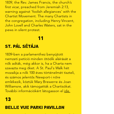
1839, the Rev. James Francis, the church’s
first vicar, preached from Jeremiah 2:13,
warning against ‘foolish allegiances’ with the
Chartist Movement. The many Chartists in
the congregation, including Henry Vincent,
John Lovell and Charles Waters, sat in the
pews in silent protest.
11
ST. PÁL SÉTÁJA
1839-ben a parlamenthez benyújtott
nemzeti petíció minden ötödik aláírását a
nők adták, még akkor is, ha a Charta nem
szavazta meg őket. A St. Paul's Walk hét
mozaikja a nők 100 éves történelmét tiszteli,
és számos jelentős Newport-i nőre
emlékezik, köztük Mary Brewerre és Joan
Williamsre, akik támogatták a Chartisókat.
További információkért látogasson el
ide.
13
BELLE VUE PARKI PAVILLON