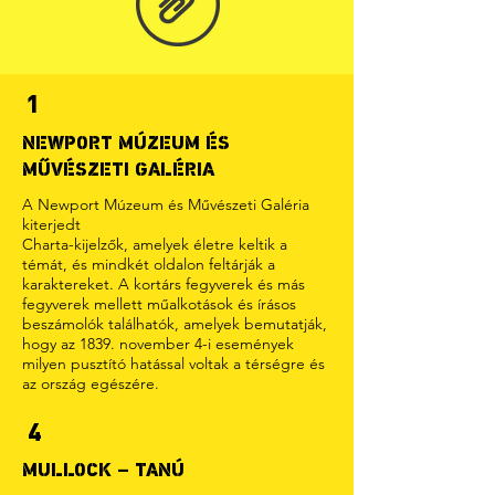
1
NEWPORT MÚZEUM ÉS
MŰVÉSZETI GALÉRIA
A Newport Múzeum és Művészeti Galéria
kiterjedt
Charta-kijelzők, amelyek életre keltik a
témát, és mindkét oldalon feltárják a
karaktereket. A kortárs fegyverek és más
fegyverek mellett műalkotások és írásos
beszámolók találhatók, amelyek bemutatják,
hogy az 1839. november 4-i események
milyen pusztító hatással voltak a térségre és
az ország egészére.
4
MULLOCK – TANÚ