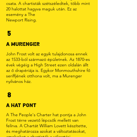
csata. A chartisták szétszéledtek, több mint
20 halottat hagyva maguk után. Ez az
esemény a The
Newport Rising.
5
A MURENGER
John Frost volt az egyik tulajdonosa ennek
az 1533-ból származó épületnek. Az 1870-es
évek végéig a High Street ezen oldalán állt
az ő drapériája is. Egykor Monmouthshire fő
seriffjének otthona volt, ma a Murenger
nyilvános ház.
8
A HAT PONT
A The People's Charter hat pontja a John
Frost térre vezető lépcsők mellett van
felírva. A Chartát William Lovett készítette,
és meghatározza azokat a változtatásokat,
amelyeket a chartisták a választási