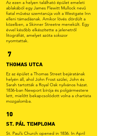
Az ezen a helyen található épület emeleti
ablakából egy James Flewitt Mullock nevű
fiatal művész szemtanúja volt a Westgate Inn
elleni támadásnak. Amikor lövés dördült a
közelben, a Skinner Streetre menekült. Egy
évvel később elkészítette a jelenetről
litográfiát, amelyet azóta sokszor
nyomtattak.
7
THOMAS UTCA
Ez az épület a Thomas Street bejáratának
helyén áll, ahol John Frost szülei, John és
Sarah tartották a Royal Oak nyilvános házat.
1836-ban Newport bírója és polgármestere
lett, mielőtt bekapcsolódott volna a chartista
mozgalomba.
10
ST. PÁL TEMPLOMA
St. Paul’s Church opened in 1836. In April