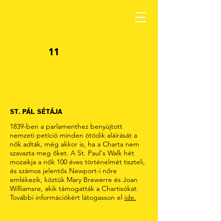
11
ST. PÁL SÉTÁJA
1839-ben a parlamenthez benyújtott
nemzeti petíció minden ötödik aláírását a
nők adták, még akkor is, ha a Charta nem
szavazta meg őket. A St. Paul's Walk hét
mozaikja a nők 100 éves történelmét tiszteli,
és számos jelentős Newport-i nőre
emlékezik, köztük Mary Brewerre és Joan
Williamsre, akik támogatták a Chartisókat.
További információkért látogasson el
ide.