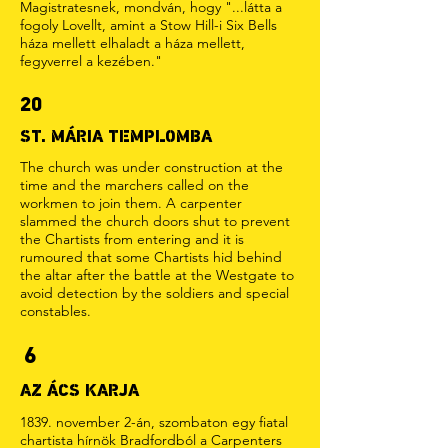
Magistratesnek, mondván, hogy "...látta a
fogoly Lovellt, amint a Stow Hill-i Six Bells
háza mellett elhaladt a háza mellett,
fegyverrel a kezében."
20
ST. MÁRIA TEMPLOMBA
The church was under construction at the
time and the marchers called on the
workmen to join them. A carpenter
slammed the church doors shut to prevent
the Chartists from entering and it is
rumoured that some Chartists hid behind
the altar after the battle at the Westgate to
avoid detection by the soldiers and special
constables.
6
AZ ÁCS KARJA
1839. november 2-án, szombaton egy fiatal
chartista hírnök Bradfordból a Carpenters