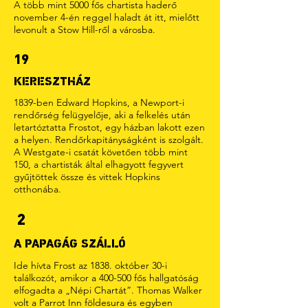
A több mint 5000 fős chartista haderő
november 4-én reggel haladt át itt, mielőtt
levonult a Stow Hill-ről a városba.
19
KERESZTHÁZ
1839-ben Edward Hopkins, a Newport-i
rendőrség felügyelője, aki a felkelés után
letartóztatta Frostot, egy házban lakott ezen
a helyen. Rendőrkapitányságként is szolgált.
A Westgate-i csatát követően több mint
150, a chartisták által elhagyott fegyvert
gyűjtöttek össze és vittek Hopkins
otthonába.
2
A PAPAGÁG SZÁLLÓ
Ide hívta Frost az 1838. október 30-i
találkozót, amikor a 400-500 fős hallgatóság
elfogadta a „Népi Chartát”. Thomas Walker
volt a Parrot Inn földesura és egyben