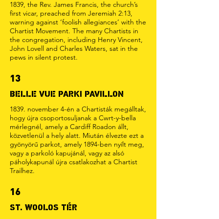
1839, the Rev. James Francis, the church’s
first vicar, preached from Jeremiah 2:13,
warning against ‘foolish allegiances’ with the
Chartist Movement. The many Chartists in
the congregation, including Henry Vincent,
John Lovell and Charles Waters, sat in the
pews in silent protest.
13
BELLE VUE PARKI PAVILLON
1839. november 4-én a Chartisták megálltak,
hogy újra csoportosuljanak a Cwrt-y-bella
mérlegnél, amely a Cardiff Roadon állt,
közvetlenül a hely alatt. Miután élvezte ezt a
gyönyörű parkot, amely 1894-ben nyílt meg,
vagy a parkoló kapujánál, vagy az alsó
páholykapunál újra csatlakozhat a Chartist
Trailhez.
16
ST. WOOLOS TÉR