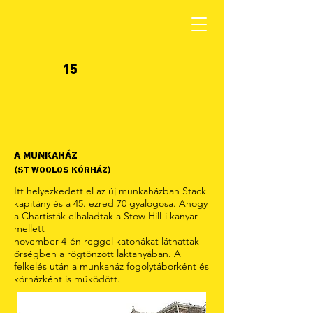
15
A MUNKAHÁZ
(ST WOOLOS KÓRHÁZ)
Itt helyezkedett el az új munkaházban Stack
kapitány és a 45. ezred 70 gyalogosa. Ahogy
a Chartisták elhaladtak a Stow Hill-i kanyar
mellett
november 4-én reggel katonákat láthattak
őrségben a rögtönzött laktanyában. A
felkelés után a munkaház fogolytáborként és
kórházként is működött.