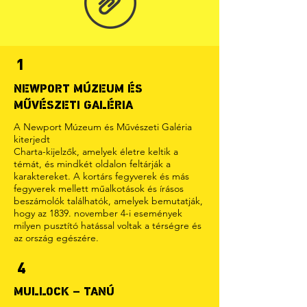
1
NEWPORT MÚZEUM ÉS
MŰVÉSZETI GALÉRIA
A Newport Múzeum és Művészeti Galéria
kiterjedt
Charta-kijelzők, amelyek életre keltik a
témát, és mindkét oldalon feltárják a
karaktereket. A kortárs fegyverek és más
fegyverek mellett műalkotások és írásos
beszámolók találhatók, amelyek bemutatják,
hogy az 1839. november 4-i események
milyen pusztító hatással voltak a térségre és
az ország egészére.
4
MULLOCK – TANÚ