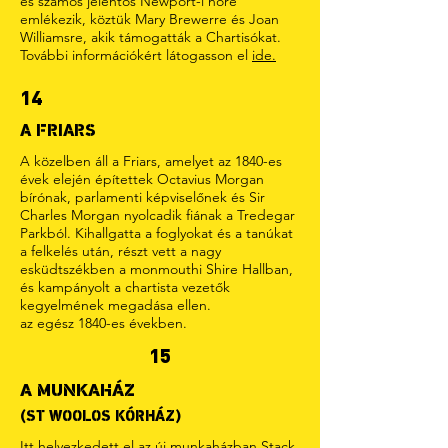
és számos jelentős Newport-i nőre
emlékezik, köztük Mary Brewerre és Joan
Williamsre, akik támogatták a Chartisókat.
További információkért látogasson el
ide.
14
A FRIARS
A közelben áll a Friars, amelyet az 1840-es
évek elején építettek Octavius Morgan
bírónak, parlamenti képviselőnek és Sir
Charles Morgan nyolcadik fiának a Tredegar
Parkból. Kihallgatta a foglyokat és a tanúkat
a felkelés után, részt vett a nagy
esküdtszékben a monmouthi Shire Hallban,
és kampányolt a chartista vezetők
kegyelmének megadása ellen.
az egész 1840-es években.
15
A MUNKAHÁZ
(ST WOOLOS KÓRHÁZ)
Itt helyezkedett el az új munkaházban Stack