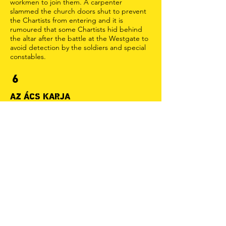
workmen to join them. A carpenter
slammed the church doors shut to prevent
the Chartists from entering and it is
rumoured that some Chartists hid behind
the altar after the battle at the Westgate to
avoid detection by the soldiers and special
constables.
6
AZ ÁCS KARJA
1839. november 2-án, szombaton egy fiatal
chartista hírnök Bradfordból a Carpenters
Armsnál maradt, majd másnap hazautazott
egy edzővel. Frosttal találkozott
Blackwoodban, ahol sikertelenül próbálta
rávenni, hogy késleltesse a Newport-i
felvonulást, mert a Yorkshire Chartisták még
nem álltak készen a támogatásra.
9
JOHN FROST TÉR