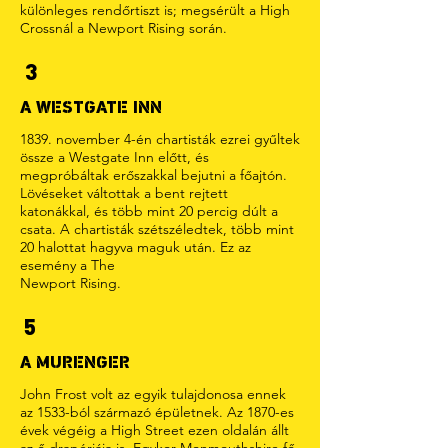
különleges rendőrtiszt is; megsérült a High
Crossnál a Newport Rising során.
3
A WESTGATE INN
1839. november 4-én chartisták ezrei gyűltek
össze a Westgate Inn előtt, és
megpróbáltak erőszakkal bejutni a főajtón.
Lövéseket váltottak a bent rejtett
katonákkal, és több mint 20 percig dúlt a
csata. A chartisták szétszéledtek, több mint
20 halottat hagyva maguk után. Ez az
esemény a The
Newport Rising.
5
A MURENGER
John Frost volt az egyik tulajdonosa ennek
az 1533-ból származó épületnek. Az 1870-es
évek végéig a High Street ezen oldalán állt