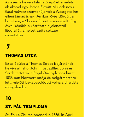
Az ezen a helyen található épület emeleti
ablakából egy James Flewitt Mullock nevű
fiatal művész szemtanúja volt a Westgate Inn
elleni támadásnak. Amikor lövés dördült a
közelben, a Skinner Streetre menekült. Egy
évvel később elkészítette a jelenetről
litográfiát, amelyet azóta sokszor
nyomtattak.
7
THOMAS UTCA
Ez az épület a Thomas Street bejáratának
helyén áll, ahol John Frost szülei, John és
Sarah tartották a Royal Oak nyilvános házat.
1836-ban Newport bírója és polgármestere
lett, mielőtt bekapcsolódott volna a chartista
mozgalomba.
10
ST. PÁL TEMPLOMA
St. Paul’s Church opened in 1836. In April