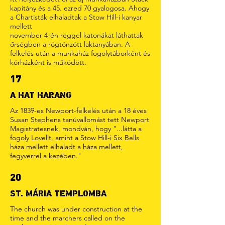
kapitány és a 45. ezred 70 gyalogosa. Ahogy
a Chartisták elhaladtak a Stow Hill-i kanyar
mellett
november 4-én reggel katonákat láthattak
őrségben a rögtönzött laktanyában. A
felkelés után a munkaház fogolytáborként és
kórházként is működött.
17
A HAT HARANG
Az 1839-es Newport-felkelés után a 18 éves
Susan Stephens tanúvallomást tett Newport
Magistratesnek, mondván, hogy "...látta a
fogoly Lovellt, amint a Stow Hill-i Six Bells
háza mellett elhaladt a háza mellett,
fegyverrel a kezében."
20
ST. MÁRIA TEMPLOMBA
The church was under construction at the
time and the marchers called on the