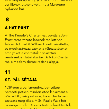
az ő drapériája is. Egykor Monmouthshire fő
seriffjének otthona volt, ma a Murenger
nyilvános ház.
8
A HAT PONT
A The People's Charter hat pontja a John
Frost térre vezető lépcsők mellett van
felírva. A Chartát William Lovett készítette,
és meghatározza azokat a változtatásokat,
amelyeket a chartisták a választási
rendszerben látni akartak. A Népi Charta
ma is modern demokráciánk alapja.
11
ST. PÁL SÉTÁJA
1839-ben a parlamenthez benyújtott
nemzeti petíció minden ötödik aláírását a
nők adták, még akkor is, ha a Charta nem
szavazta meg őket. A St. Paul's Walk hét
mozaikja a nők 100 éves történelmét tiszteli,