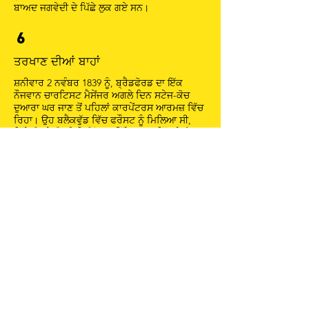
ਬਾਅਦ ਜਗਵੇਦੀ ਦੇ ਪਿੱਛੇ ਲੁਕ ਗਏ ਸਨ।
6
ਤਰਖਾਣ ਦੀਆਂ ਬਾਹਾਂ
ਸ਼ਨੀਵਾਰ 2 ਨਵੰਬਰ 1839 ਨੂੰ, ਬ੍ਰੈਡਫੋਰਡ ਦਾ ਇੱਕ
ਨੌਜਵਾਨ ਚਾਰਟਿਸਟ ਮੈਸੇਂਜਰ ਅਗਲੇ ਦਿਨ ਸਟੇਜ-ਕੋਚ
ਦੁਆਰਾ ਘਰ ਜਾਣ ਤੋਂ ਪਹਿਲਾਂ ਕਾਰਪੇਂਟਰਸ ਆਰਮਜ਼ ਵਿੱਚ
ਰਿਹਾ। ਉਹ ਬਲੈਕਵੁੱਡ ਵਿੱਚ ਫਰੌਸਟ ਨੂੰ ਮਿਲਿਆ ਸੀ,
ਜਿੱਥੇ ਉਸਨੇ ਉਸਨੂੰ ਨਿਊਪੋਰਟ ਉੱਤੇ ਮਾਰਚ ਵਿੱਚ ਦੇਰੀ
ਕਰਨ ਲਈ ਮਨਾਉਣ ਦੀ ਅਸਫਲ ਕੋਸ਼ਿਸ਼ ਕੀਤੀ ਕਿਉਂਕਿ
ਯੌਰਕਸ਼ਾਇਰ ਦੇ ਚਾਰਟਿਸਟ ਅਜੇ ਸਮਰਥਨ ਵਿੱਚ ਉੱਠਣ
ਲਈ ਤਿਆਰ ਨਹੀਂ ਸਨ।
9
ਜੌਨ ਫ੍ਰੌਸਟ ਵਰਗ
John Frost Square, originally created in the
1970s and redeveloped in 2015, is named
after one of the leaders of the South Wales
Chartists. The tall building visible to the
north of the Square is called Chartist Tower
in commemoration of the Rising. Newport