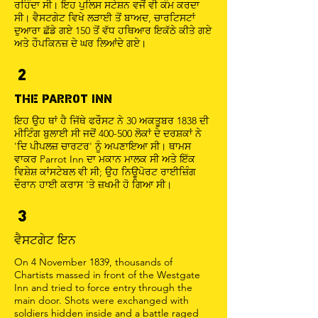
ਰਹਿੰਦਾ ਸੀ। ਇਹ ਪੁਲਿਸ ਸਟੇਸ਼ਨ ਵਜੋਂ ਵੀ ਕੰਮ ਕਰਦਾ
ਸੀ। ਵੈਸਟਗੇਟ ਵਿਖੇ ਲੜਾਈ ਤੋਂ ਬਾਅਦ, ਚਾਰਟਿਸਟਾਂ
ਦੁਆਰਾ ਛੱਡੇ ਗਏ 150 ਤੋਂ ਵੱਧ ਹਥਿਆਰ ਇਕੱਠੇ ਕੀਤੇ ਗਏ
ਅਤੇ ਹੌਪਕਿਨਜ਼ ਦੇ ਘਰ ਲਿਆਂਦੇ ਗਏ।
2
THE PARROT INN
ਇਹ ਉਹ ਥਾਂ ਹੈ ਜਿੱਥੇ ਫਰੌਸਟ ਨੇ 30 ਅਕਤੂਬਰ 1838 ਦੀ
ਮੀਟਿੰਗ ਬੁਲਾਈ ਸੀ ਜਦੋਂ 400-500 ਲੋਕਾਂ ਦੇ ਦਰਸ਼ਕਾਂ ਨੇ
'ਦਿ ਪੀਪਲਜ਼ ਚਾਰਟਰ' ਨੂੰ ਅਪਣਾਇਆ ਸੀ। ਥਾਮਸ
ਵਾਕਰ Parrot Inn ਦਾ ਮਕਾਨ ਮਾਲਕ ਸੀ ਅਤੇ ਇੱਕ
ਵਿਸ਼ੇਸ਼ ਕਾਂਸਟੇਬਲ ਵੀ ਸੀ; ਉਹ ਨਿਊਪੋਰਟ ਰਾਈਜ਼ਿੰਗ
ਦੌਰਾਨ ਹਾਈ ਕਰਾਸ 'ਤੇ ਜ਼ਖਮੀ ਹੋ ਗਿਆ ਸੀ।
3
ਵੈਸਟਗੇਟ ਇਨ
On 4 November 1839, thousands of
Chartists massed in front of the Westgate
Inn and tried to force entry through the
main door. Shots were exchanged with
soldiers hidden inside and a battle raged