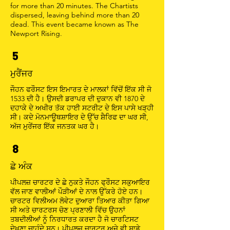
for more than 20 minutes. The Chartists
dispersed, leaving behind more than 20
dead. This event became known as The
Newport Rising.
5
ਮੁਰੈਂਜਰ
ਜੌਹਨ ਫਰੌਸਟ ਇਸ ਇਮਾਰਤ ਦੇ ਮਾਲਕਾਂ ਵਿੱਚੋਂ ਇੱਕ ਸੀ ਜੋ
1533 ਦੀ ਹੈ। ਉਸਦੀ ਡਰਾਪਰ ਦੀ ਦੁਕਾਨ ਵੀ 1870 ਦੇ
ਦਹਾਕੇ ਦੇ ਅਖੀਰ ਤੱਕ ਹਾਈ ਸਟਰੀਟ ਦੇ ਇਸ ਪਾਸੇ ਖੜ੍ਹੀ
ਸੀ। ਕਦੇ ਮੋਨਮਾਊਥਸ਼ਾਇਰ ਦੇ ਉੱਚ ਸ਼ੈਰਿਫ ਦਾ ਘਰ ਸੀ,
ਅੱਜ ਮੁਰੇਂਜਰ ਇੱਕ ਜਨਤਕ ਘਰ ਹੈ।
8
ਛੇ ਅੰਕ
ਪੀਪਲਜ਼ ਚਾਰਟਰ ਦੇ ਛੇ ਨੁਕਤੇ ਜੌਹਨ ਫ੍ਰੌਸਟ ਸਕੁਆਇਰ
ਵੱਲ ਜਾਣ ਵਾਲੀਆਂ ਪੌੜੀਆਂ ਦੇ ਨਾਲ ਉੱਕਰੇ ਹੋਏ ਹਨ।
ਚਾਰਟਰ ਵਿਲੀਅਮ ਲੋਵੇਟ ਦੁਆਰਾ ਤਿਆਰ ਕੀਤਾ ਗਿਆ
ਸੀ ਅਤੇ ਚਾਰਟਰਸ ਚੋਣ ਪ੍ਰਣਾਲੀ ਵਿੱਚ ਉਹਨਾਂ
ਤਬਦੀਲੀਆਂ ਨੂੰ ਨਿਰਧਾਰਤ ਕਰਦਾ ਹੈ ਜੋ ਚਾਰਟਿਸਟ
ਦੇਖਣਾ ਚਾਹੁੰਦੇ ਸਨ। ਪੀਪਲਜ਼ ਚਾਰਟਰ ਅਜੇ ਵੀ ਸਾਡੇ