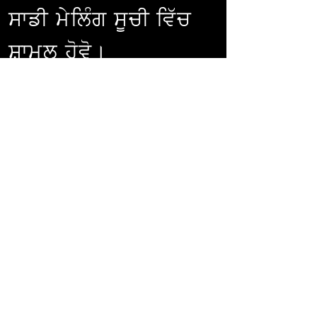
ਸਾਡੀ ਮੇਲਿੰਗ ਸੂਚੀ ਵਿੱਚ
ਸ਼ਾਮਲ ਹੋਵੋ।