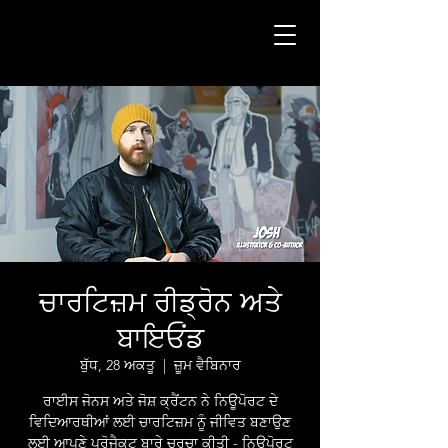
ਚਾਰਟਿਜ਼ਮ ਰੀਡ੍ਰੋਨ ਅਤੇ
ਬਾਇਓਂਡ
ਬੁੱਧ, 28 ਅਕਤੂ
  |  
ਜ਼ੂਮ ਵੈਬਿਨਾਰ
ਰਾਈਸ ਜੋਨਸ ਅਤੇ ਜੋਸ਼ ਕ੍ਰੈਂਟਨ ਨੇ ਨਿਊਪੋਰਟ ਦੇ
ਵਿਦਿਆਰਥੀਆਂ ਲਈ ਚਾਰਟਿਜ਼ਮ ਨੂੰ ਜੀਵਿਤ ਬਣਾਉਣ
ਲਈ ਆਪਣੇ ਪ੍ਰੋਜੈਕਟ ਬਾਰੇ ਚਰਚਾ ਕੀਤੀ - ਨਿਊਪੋਰਟ