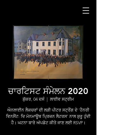
ਚਾਰਟਿਸਟ ਸੰਮੇਲਨ 2020
ਸ਼ੁੱਕਰ, 04 ਦਸੰ
  |  
ਲਾਈਵ ਸਟ੍ਰੀਮ
ਔਨਲਾਈਨ ਲੈਕਚਰਾਂ ਦੀ ਲੜੀ ਪੀਟਰ ਸਟ੍ਰੌਂਗ ਦੇ 'ਹੈਨਰੀ
ਵਿਨਸੈਂਟ: ਦਿ ਮੋਨਮਾਊਥ ਪ੍ਰਿਜ਼ਨ ਲੈਟਰਸ' ਨਾਲ ਸ਼ੁਰੂ ਹੁੰਦੀ
ਹੈ। ਘਟਨਾ ਬਾਰੇ ਅੱਪਡੇਟ ਕੀਤੇ ਜਾਣ ਲਈ RSVP।