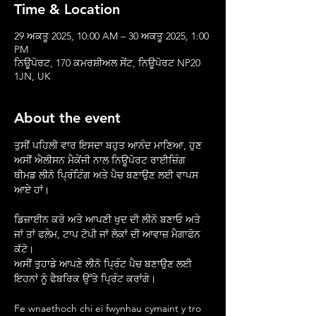
Time & Location
29 ਅਕਤੂ 2025, 10:00 AM – 30 ਅਕਤੂ 2025, 1:00
PM
ਨਿਊਪੋਰਟ, 170 ਕਮਰਸ਼ੀਅਲ ਸੇਂਟ, ਨਿਊਪੋਰਟ NP20
1JN, UK
About the event
ਤੁਸੀਂ ਪਹਿਲੀ ਵਾਰ ਇਸਦਾ ਬਹੁਤ ਆਨੰਦ ਮਾਣਿਆ, ਹੁਣ 
ਅਸੀਂ ਐਲੀਸਨ ਮੈਕੇਂਜੀ ਨਾਲ ਨਿਊਪੋਰਟ ਰਾਈਜ਼ਿੰਗ 
ਥੀਮਡ ਲੀਨੋ ਪ੍ਰਿੰਟਿੰਗ ਅਤੇ ਪੈਚ ਬਣਾਉਣ ਲਈ ਵਾਪਸ 
ਆਏ ਹਾਂ।
ਡਿਜ਼ਾਈਨ ਕਰੋ ਅਤੇ ਆਪਣੀ ਖੁਦ ਦੀ ਲੀਨੋ ਬਣਾਓ ਅਤੇ 
ਜਾਂ ਤਾਂ ਫਲੇਮ, ਟਾਪ ਟੋਪੀ ਜਾਂ ਲੋਕਾਂ ਦੀ ਆਵਾਜ਼ ਮੈਗਾਫੋਨ 
ਕੱਟੋ।
ਅਸੀਂ ਤੁਹਾਡੇ ਆਪਣੇ ਲੀਨੋ ਪ੍ਰਿੰਟ ਪੈਚ ਬਣਾਉਣ ਲਈ 
ਇਹਨਾਂ ਨੂੰ ਫੈਬਰਿਕ ਉੱਤੇ ਪ੍ਰਿੰਟ ਕਰਾਂਗੇ।
Fe wnaethoch chi ei fwynhau cymaint y tro 