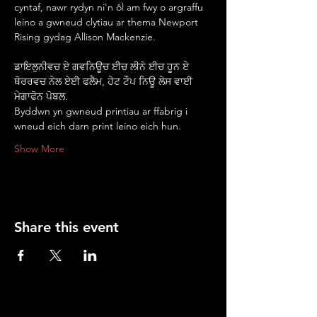
cyntaf, nawr rydyn ni'n ôl am fwy o argraffu 
leino a gwneud clytiau ar thema Newport 
Rising gydag Allison Mackenzie.
ਡਾਇਲੁਨੀਵਚ ਏ ਗਵਨਿਊਚ ਈਚ ਲੀਨੋ ਈਚ ਹੂਨ ਏ 
ਥੋਰਰਵਚ ਨੇਲ ਏਈ ਫਲੈਮ, ਹੇਟ ਟੌਪ ਨਿਊ ਲੇਸ ਵਾਈ 
ਮੇਗਾਫੋਨ ਪੋਬਲ.
Byddwn yn gwneud printiau ar ffabrig i 
wneud eich darn print leino eich hun.
Show More
Share this event