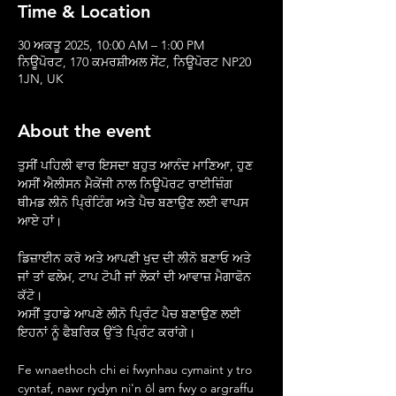
Time & Location
30 ਅਕਤੂ 2025, 10:00 AM – 1:00 PM
ਨਿਊਪੋਰਟ, 170 ਕਮਰਸ਼ੀਅਲ ਸੇਂਟ, ਨਿਊਪੋਰਟ NP20
1JN, UK
About the event
ਤੁਸੀਂ ਪਹਿਲੀ ਵਾਰ ਇਸਦਾ ਬਹੁਤ ਆਨੰਦ ਮਾਣਿਆ, ਹੁਣ 
ਅਸੀਂ ਐਲੀਸਨ ਮੈਕੇਂਜੀ ਨਾਲ ਨਿਊਪੋਰਟ ਰਾਈਜ਼ਿੰਗ 
ਥੀਮਡ ਲੀਨੋ ਪ੍ਰਿੰਟਿੰਗ ਅਤੇ ਪੈਚ ਬਣਾਉਣ ਲਈ ਵਾਪਸ 
ਆਏ ਹਾਂ।
ਡਿਜ਼ਾਈਨ ਕਰੋ ਅਤੇ ਆਪਣੀ ਖੁਦ ਦੀ ਲੀਨੋ ਬਣਾਓ ਅਤੇ 
ਜਾਂ ਤਾਂ ਫਲੇਮ, ਟਾਪ ਟੋਪੀ ਜਾਂ ਲੋਕਾਂ ਦੀ ਆਵਾਜ਼ ਮੈਗਾਫੋਨ 
ਕੱਟੋ।
ਅਸੀਂ ਤੁਹਾਡੇ ਆਪਣੇ ਲੀਨੋ ਪ੍ਰਿੰਟ ਪੈਚ ਬਣਾਉਣ ਲਈ 
ਇਹਨਾਂ ਨੂੰ ਫੈਬਰਿਕ ਉੱਤੇ ਪ੍ਰਿੰਟ ਕਰਾਂਗੇ।
Fe wnaethoch chi ei fwynhau cymaint y tro 
cyntaf, nawr rydyn ni'n ôl am fwy o argraffu 