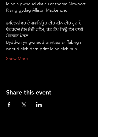
leino a gwneud clytiau ar thema Newport 
Rising gydag Allison Mackenzie.
ਡਾਇਲੁਨੀਵਚ ਏ ਗਵਨਿਊਚ ਈਚ ਲੀਨੋ ਈਚ ਹੂਨ ਏ 
ਥੋਰਰਵਚ ਨੇਲ ਏਈ ਫਲੈਮ, ਹੇਟ ਟੌਪ ਨਿਊ ਲੇਸ ਵਾਈ 
ਮੇਗਾਫੋਨ ਪੋਬਲ.
Byddwn yn gwneud printiau ar ffabrig i 
wneud eich darn print leino eich hun.
Show More
Share this event