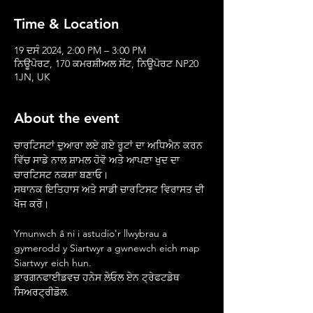
Time & Location
19 ਦਸੰ 2024, 2:00 PM – 3:00 PM
ਨਿਊਪੋਰਟ, 170 ਕਮਰਸ਼ੀਅਲ ਸੇਂਟ, ਨਿਊਪੋਰਟ NP20
1JN, UK
About the event
ਚਾਰਟਿਸਟਾਂ ਦੁਆਰਾ ਲਏ ਗਏ ਰੂਟਾਂ ਦਾ ਅਧਿਐਨ ਕਰਨ 
ਵਿੱਚ ਸਾਡੇ ਨਾਲ ਸ਼ਾਮਲ ਹੋਵੋ ਅਤੇ ਆਪਣਾ ਖੁਦ ਦਾ 
ਚਾਰਟਿਸਟ ਨਕਸ਼ਾ ਬਣਾਓ।
ਸਥਾਨਕ ਇਤਿਹਾਸ ਅਤੇ ਸਾਡੀ ਚਾਰਟਿਸਟ ਵਿਰਾਸਤ ਦੀ 
ਖੋਜ ਕਰੋ।
Ymunwch â ni i astudio'r llwybrau a 
gymerodd y Siartwyr a gwnewch eich map 
Siartwyr eich hun.
ਡਾਰਗਨਫਾਈਡਵਚ ਹਨੇਸ ਲੇਓਲ ਏਨ ਟ੍ਰੇਫਟਡੇਥ 
ਸਿਅਰਟ੍ਰੀਡੋਲ.