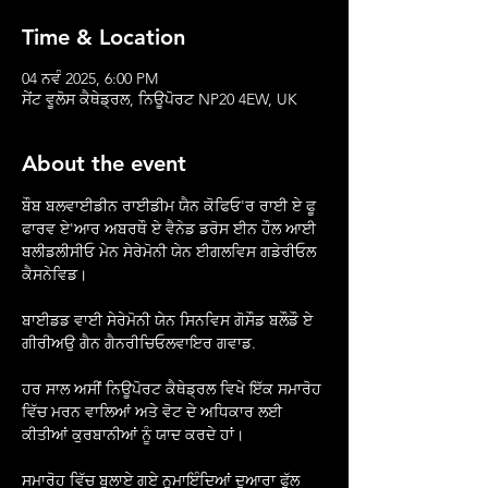
Time & Location
04 ਨਵੰ 2025, 6:00 PM
ਸੇਂਟ ਵੂਲੋਸ ਕੈਥੇਡ੍ਰਲ, ਨਿਊਪੋਰਟ NP20 4EW, UK
About the event
ਬੌਬ ਬਲਵਾਈਡੀਨ ਰਾਈਡੀਮ ਯੈਨ ਕੋਫਿਓ'ਰ ਰਾਈ ਏ ਫੂ 
ਫਾਰਵ ਏ'ਆਰ ਅਬਰਥੌ ਏ ਵੈਨੇਡ ਡਰੋਸ ਈਨ ਹੌਲ ਆਈ 
ਬਲੀਡਲੀਸੀਓ ਮੇਨ ਸੇਰੇਮੋਨੀ ਯੇਨ ਈਗਲਵਿਸ ਗਡੇਰੀਓਲ 
ਕੈਸਨੇਵਿਡ।
ਬਾਈਡਡ ਵਾਈ ਸੇਰੇਮੋਨੀ ਯੇਨ ਸਿਨਵਿਸ ਗੋਸੌਡ ਬਲੌਡੌ ਏ 
ਗੀਰੀਅਉ ਗੈਨ ਗੈਨਰੀਚਿਓਲਵਾਇਰ ਗਵਾਡ.
ਹਰ ਸਾਲ ਅਸੀਂ ਨਿਊਪੋਰਟ ਕੈਥੇਡ੍ਰਲ ਵਿਖੇ ਇੱਕ ਸਮਾਰੋਹ 
ਵਿੱਚ ਮਰਨ ਵਾਲਿਆਂ ਅਤੇ ਵੋਟ ਦੇ ਅਧਿਕਾਰ ਲਈ 
ਕੀਤੀਆਂ ਕੁਰਬਾਨੀਆਂ ਨੂੰ ਯਾਦ ਕਰਦੇ ਹਾਂ।
ਸਮਾਰੋਹ ਵਿੱਚ ਬੁਲਾਏ ਗਏ ਨੁਮਾਇੰਦਿਆਂ ਦੁਆਰਾ ਫੁੱਲ 