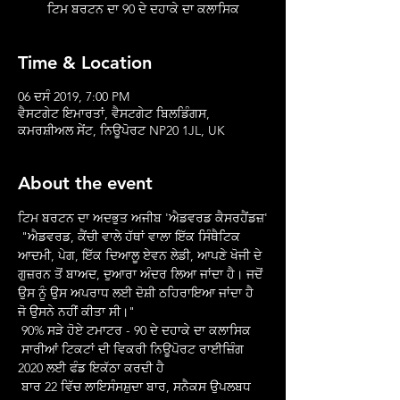
ਟਿਮ ਬਰਟਨ ਦਾ 90 ਦੇ ਦਹਾਕੇ ਦਾ ਕਲਾਸਿਕ
Time & Location
06 ਦਸੰ 2019, 7:00 PM
ਵੈਸਟਗੇਟ ਇਮਾਰਤਾਂ, ਵੈਸਟਗੇਟ ਬਿਲਡਿੰਗਸ,
ਕਮਰਸ਼ੀਅਲ ਸੇਂਟ, ਨਿਊਪੋਰਟ NP20 1JL, UK
About the event
ਟਿਮ ਬਰਟਨ ਦਾ ਅਦਭੁਤ ਅਜੀਬ 'ਐਡਵਰਡ ਕੈਸਰਹੈਂਡਜ਼'
 "ਐਡਵਰਡ, ਕੈਂਚੀ ਵਾਲੇ ਹੱਥਾਂ ਵਾਲਾ ਇੱਕ ਸਿੰਥੈਟਿਕ 
ਆਦਮੀ, ਪੇਗ, ਇੱਕ ਦਿਆਲੂ ਏਵਨ ਲੇਡੀ, ਆਪਣੇ ਖੋਜੀ ਦੇ 
ਗੁਜ਼ਰਨ ਤੋਂ ਬਾਅਦ, ਦੁਆਰਾ ਅੰਦਰ ਲਿਆ ਜਾਂਦਾ ਹੈ। ਜਦੋਂ 
ਉਸ ਨੂੰ ਉਸ ਅਪਰਾਧ ਲਈ ਦੋਸ਼ੀ ਠਹਿਰਾਇਆ ਜਾਂਦਾ ਹੈ 
ਜੋ ਉਸਨੇ ਨਹੀਂ ਕੀਤਾ ਸੀ।"
 90% ਸੜੇ ਹੋਏ ਟਮਾਟਰ - 90 ਦੇ ਦਹਾਕੇ ਦਾ ਕਲਾਸਿਕ
 ਸਾਰੀਆਂ ਟਿਕਟਾਂ ਦੀ ਵਿਕਰੀ ਨਿਊਪੋਰਟ ਰਾਈਜ਼ਿੰਗ 
2020 ਲਈ ਫੰਡ ਇਕੱਠਾ ਕਰਦੀ ਹੈ
 ਬਾਰ 22 ਵਿੱਚ ਲਾਇਸੰਸਸ਼ੁਦਾ ਬਾਰ, ਸਨੈਕਸ ਉਪਲਬਧ 