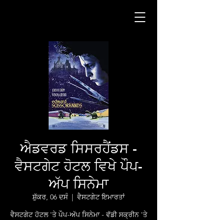
ਐਡਵਰਡ ਸਿਸਰਹੈਂਡਸ -
ਵੈਸਟਗੇਟ ਹੋਟਲ ਵਿਖੇ ਪੌਪ-
ਅੱਪ ਸਿਨੇਮਾ
ਸ਼ੁੱਕਰ, 06 ਦਸੰ
  |  
ਵੈਸਟਗੇਟ ਇਮਾਰਤਾਂ
ਵੈਸਟਗੇਟ ਹੋਟਲ 'ਤੇ ਪੌਪ-ਅੱਪ ਸਿਨੇਮਾ - ਵੱਡੀ ਸਕ੍ਰੀਨ 'ਤੇ