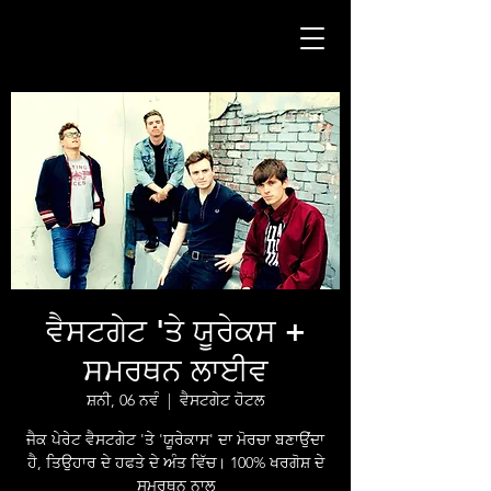
ਵੈਸਟਗੇਟ 'ਤੇ ਯੂਰੇਕਸ +
ਸਮਰਥਨ ਲਾਈਵ
ਸ਼ਨੀ, 06 ਨਵੰ
  |  
ਵੈਸਟਗੇਟ ਹੋਟਲ
ਜੈਕ ਪੇਰੇਟ ਵੈਸਟਗੇਟ 'ਤੇ 'ਯੂਰੇਕਾਸ' ਦਾ ਮੋਰਚਾ ਬਣਾਉਂਦਾ
ਹੈ, ਤਿਉਹਾਰ ਦੇ ਹਫਤੇ ਦੇ ਅੰਤ ਵਿੱਚ। 100% ਖਰਗੋਸ਼ ਦੇ
ਸਮਰਥਨ ਨਾਲ