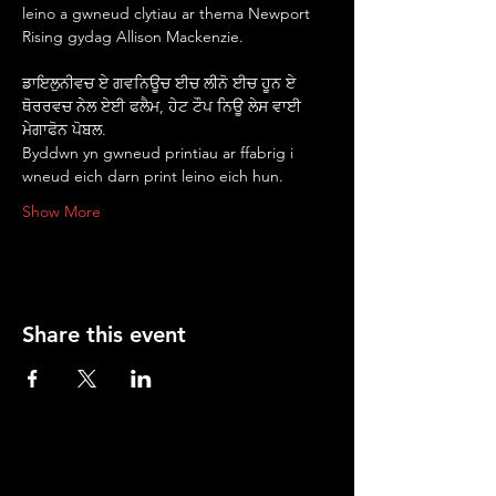
leino a gwneud clytiau ar thema Newport 
Rising gydag Allison Mackenzie.
ਡਾਇਲੁਨੀਵਚ ਏ ਗਵਨਿਊਚ ਈਚ ਲੀਨੋ ਈਚ ਹੂਨ ਏ 
ਥੋਰਰਵਚ ਨੇਲ ਏਈ ਫਲੈਮ, ਹੇਟ ਟੌਪ ਨਿਊ ਲੇਸ ਵਾਈ 
ਮੇਗਾਫੋਨ ਪੋਬਲ.
Byddwn yn gwneud printiau ar ffabrig i 
wneud eich darn print leino eich hun.
Show More
Share this event