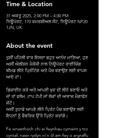
Time & Location
31 ਅਕਤੂ 2025, 2:00 PM – 4:00 PM
ਨਿਊਪੋਰਟ, 170 ਕਮਰਸ਼ੀਅਲ ਸੇਂਟ, ਨਿਊਪੋਰਟ NP20
1JN, UK
About the event
ਤੁਸੀਂ ਪਹਿਲੀ ਵਾਰ ਇਸਦਾ ਬਹੁਤ ਆਨੰਦ ਮਾਣਿਆ, ਹੁਣ 
ਅਸੀਂ ਐਲੀਸਨ ਮੈਕੇਂਜੀ ਨਾਲ ਨਿਊਪੋਰਟ ਰਾਈਜ਼ਿੰਗ 
ਥੀਮਡ ਲੀਨੋ ਪ੍ਰਿੰਟਿੰਗ ਅਤੇ ਪੈਚ ਬਣਾਉਣ ਲਈ ਵਾਪਸ 
ਆਏ ਹਾਂ।
ਡਿਜ਼ਾਈਨ ਕਰੋ ਅਤੇ ਆਪਣੀ ਖੁਦ ਦੀ ਲੀਨੋ ਬਣਾਓ ਅਤੇ 
ਜਾਂ ਤਾਂ ਫਲੇਮ, ਟਾਪ ਟੋਪੀ ਜਾਂ ਲੋਕਾਂ ਦੀ ਆਵਾਜ਼ ਮੈਗਾਫੋਨ 
ਕੱਟੋ।
ਅਸੀਂ ਤੁਹਾਡੇ ਆਪਣੇ ਲੀਨੋ ਪ੍ਰਿੰਟ ਪੈਚ ਬਣਾਉਣ ਲਈ 
ਇਹਨਾਂ ਨੂੰ ਫੈਬਰਿਕ ਉੱਤੇ ਪ੍ਰਿੰਟ ਕਰਾਂਗੇ।
Fe wnaethoch chi ei fwynhau cymaint y tro 
cyntaf, nawr rydyn ni'n ôl am fwy o argraffu 