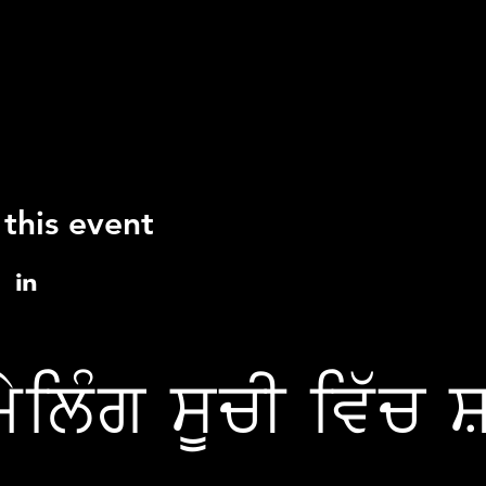
 this event
ੇਲਿੰਗ ਸੂਚੀ ਵਿੱਚ 