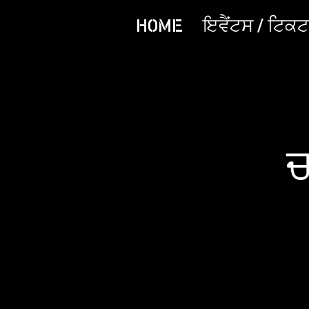
HOME
ਇਵੈਂਟਸ / ਟਿਕਟਾ
ਚ