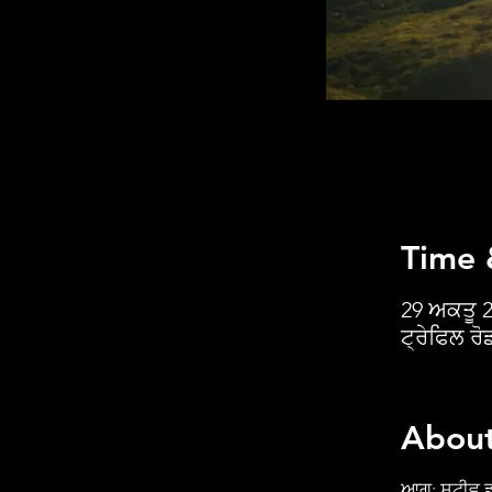
Time 
29 ਅਕਤੂ 2
ਟ੍ਰੇਫਿਲ ਰ
About
ਆਗੂ: ਸਟੀਵ ਡ