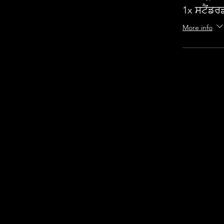
1x ਸਟੈਂਡਰ
More info