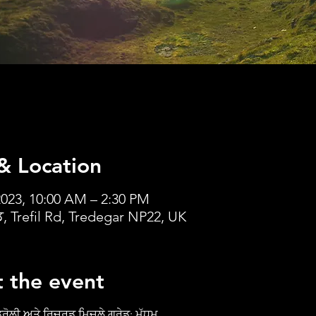
& Location
023, 10:00 AM – 2:30 PM
ੋਡ, Trefil Rd, Tredegar NP22, UK
 the event
ਰੋਲੀ ਅਤੇ ਰਿਚਰਡ ਮਿਚਲੇ ਗ੍ਰੇਡ: ਮੱਧਮ