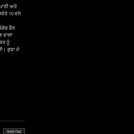
ਵੇਰੇ 10 ਵਜੇ 
ਣ ਵਾਲਾ 
ਰ ਨੂੰ 
ੀ। ਗੁਫਾ ਦੇ 
Sold Out