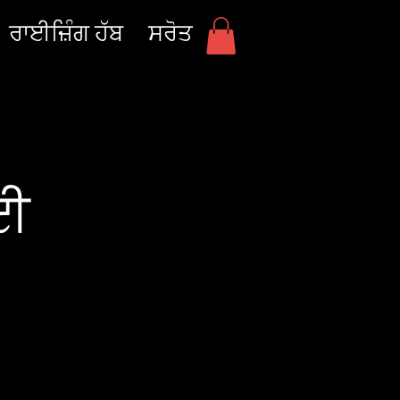
ਰਾਈਜ਼ਿੰਗ ਹੱਬ
ਸਰੋਤ
ਲਈ