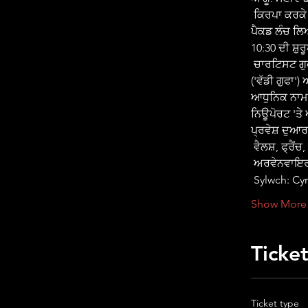
 ਕਿਰਪਾ ਕਰਕੇ ਨੋਟ ਕਰੋ: ਸੈਰ ਕਰਨ ਵਾਲਿਆਂ ਨੂੰ ਸੈਰ ਕਰਨ ਵਾਲੇ ਬੂਟ, ਵਾਟਰਪ੍ਰੂਫ਼ ਪਹਿਨਣ ਅਤੇ ਪਾਣੀ ਅਤੇ 
ਪੈਕਡ ਲੰਚ ਲਿਆ
10:30 ਦੀ ਸ਼
 ਚਾਰਟਿਸਟ ਗੁਫਾ ਲਈ ਇੱਕ ਗਾਈਡਡ ਸੈਰ, ਜਿਸ ਨੂੰ ਦੋ ਵੈਲਸ਼ ਨਾਵਾਂ ਨਾਲ ਵੀ ਜਾਣਿਆ ਜਾਂਦਾ ਹੈ; ਓਗੋਫ ਫੌਰ 
('ਵੱਡੀ ਗੁਫਾ'
ਆਧੁਨਿਕ ਨਾਮ "
ਨਿਊਪੋਰਟ 'ਤੇ 
ਪ੍ਰਵੇਸ਼ ਦੁਆ
 ਵੈਲਸ਼, ਫ੍ਰੈ
 ਅਰਵੇਨਵਾਇਰ
 Sylwch: 
Show More
Ticke
Ticket type