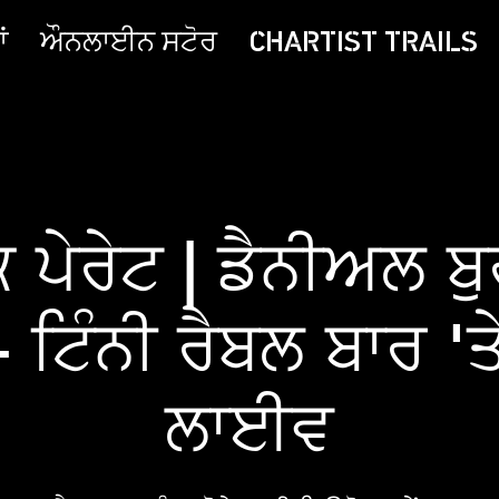
ਂ
ਔਨਲਾਈਨ ਸਟੋਰ
CHARTIST TRAILS
ਕ ਪੇਰੇਟ | ਡੈਨੀਅਲ ਬ
- ਟਿੰਨੀ ਰੈਬਲ ਬਾਰ 'ਤ
ਲਾਈਵ