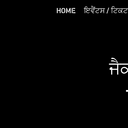
HOME
ਇਵੈਂਟਸ / ਟਿਕਟਾ
ਜੈ