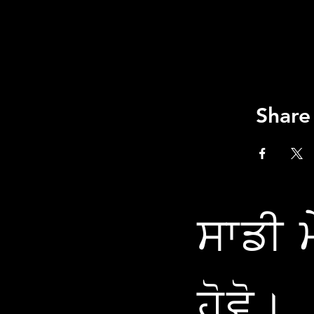
Share
ਸਾਡੀ ਮ
ਹੋਵੋ।