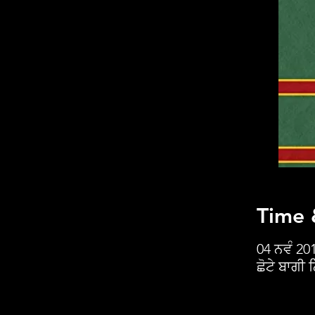
Time 
04 ਨਵੰ 20
ਛੋਟੇ ਬਾਗੀ