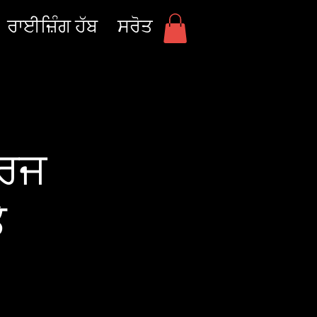
ਰਾਈਜ਼ਿੰਗ ਹੱਬ
ਸਰੋਤ
ੁਰਜ
ੇ