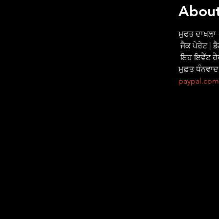
About
ਮੁਫਤ ਦਾਖਲਾ -
 ਜੈਕ ਪੇਰੇਟ |
 ਇਹ ਇਵੈਂਟ ਹੈਰੀਟੇਜ ਲਾਟਰੀ ਫੰਡ ਦੇ ਸਹਿਯੋਗ ਨਾਲ ਸਾਡੇ ਚਾਰਟਿਸਟ ਹੈਰੀਟੇਜ (ਚੈਰਿਟੀ ਨੰਬਰ 1176673) ਦਾ 
ਮੁਫ਼ਤ ਧੰਨਵਾਦ
paypal.com/