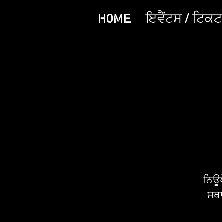
HOME
ਇਵੈਂਟਸ / ਟਿਕਟਾ
ਨਿਊਪ
ਸਥਾ