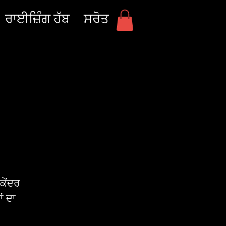
ਰਾਈਜ਼ਿੰਗ ਹੱਬ
ਸਰੋਤ
ਕੇਂਦਰ
ਂ ਦਾ