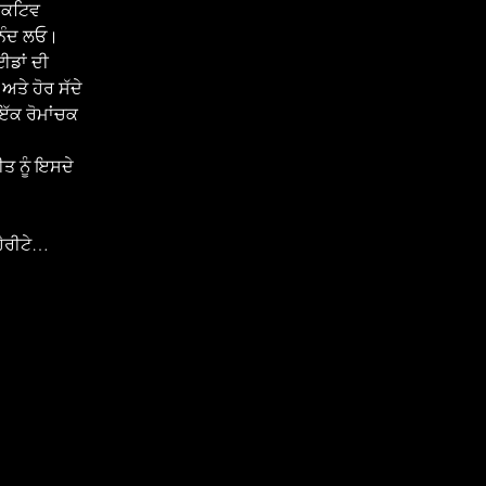
ਐਕਟਿਵ 
ਆਨੰਦ ਲਓ।  
ਈਡਾਂ ਦੀ 
ਅਤੇ ਹੋਰ ਸੱਦੇ 
ੱਕ ਰੋਮਾਂਚਕ 
ਹੈਰੀਟੇ…