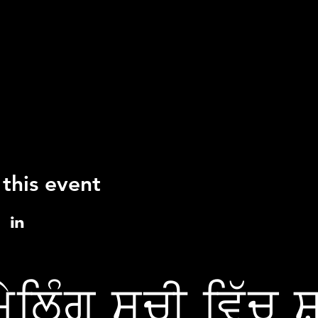
 this event
ੇਲਿੰਗ ਸੂਚੀ ਵਿੱਚ 