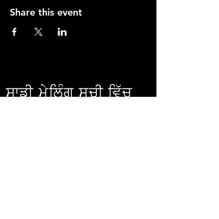
Share this event
ਸਾਡੀ ਮੇਲਿੰਗ ਸੂਚੀ ਵਿੱਚ
ਸ਼ਾਮਲ ਹੋਵੋ।