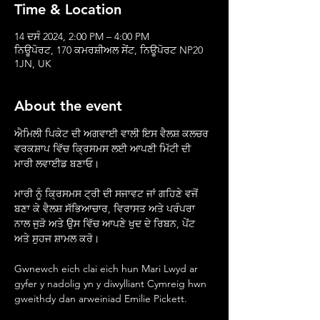
Time & Location
14 ਦਸੰ 2024, 2:00 PM – 4:00 PM
ਨਿਊਪੋਰਟ, 170 ਕਮਰਸ਼ੀਅਲ ਸੇਂਟ, ਨਿਊਪੋਰਟ NP20
1JN, UK
About the event
ਐਮਿਲੀ ਪਿਕੇਟ ਦੀ ਅਗਵਾਈ ਵਾਲੀ ਇਸ ਵੈਲਸ਼ ਕਲਚਰ 
ਵਰਕਸ਼ਾਪ ਵਿੱਚ ਕ੍ਰਿਸਮਸ ਲਈ ਆਪਣੀ ਮਿੱਟੀ ਦੀ 
ਮਾਰੀ ਲਵਾਈਡ ਬਣਾਓ।
ਮਾਰੀ ਨੂੰ ਕ੍ਰਿਸਮਸ ਟ੍ਰੀ ਦੀ ਸਜਾਵਟ ਜਾਂ ਗਹਿਣੇ ਵਜੋਂ 
ਬਣਾ ਕੇ ਵੈਲਸ਼ ਸੱਭਿਆਚਾਰ, ਵਿਰਾਸਤ ਅਤੇ ਪਰੰਪਰਾ 
ਨਾਲ ਜੁੜੋ ਅਤੇ ਉਸ ਵਿੱਚ ਆਪਣੇ ਖੁਦ ਦੇ ਰਿਬਨ, ਪੇਂਟ 
ਅਤੇ ਸੁਹਜ ਸ਼ਾਮਲ ਕਰੋ।
Gwnewch eich clai eich hun Mari Lwyd ar 
gyfer y nadolig yn y diwylliant Cymreig hwn 
gweithdy dan arweiniad Emilie Pickett.