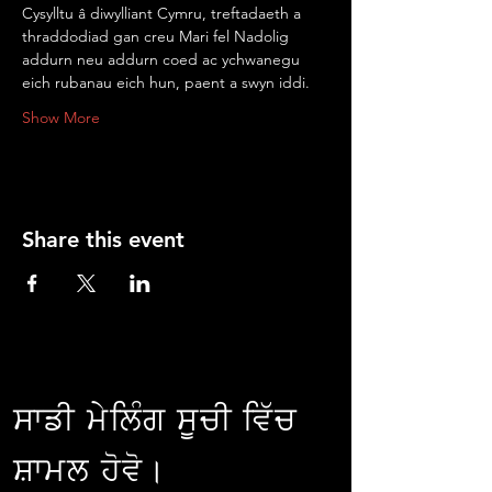
Cysylltu â diwylliant Cymru, treftadaeth a 
thraddodiad gan creu Mari fel Nadolig 
addurn neu addurn coed ac ychwanegu 
eich rubanau eich hun, paent a swyn iddi.
Show More
Share this event
ਸਾਡੀ ਮੇਲਿੰਗ ਸੂਚੀ ਵਿੱਚ
ਸ਼ਾਮਲ ਹੋਵੋ।