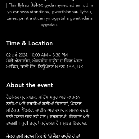
| Ffair llyfrau ਰੈਡੀਕਲ gyda mynediad am ddim
yn cynnwys stondinau, gwerthiannau llyfrau,
zines, print a sticeri yn ogystal â gweithdai a
sgyrsiau.
Time & Location
02 ਨਵੰ 2024, 10:00 AM – 3:30 PM
ਮੱਕੀ ਐਕਸਚੇਂਜ, ਐਕਸਚੇਂਜ ਹਾਊਸ ਦ ਓਲਡ ਪੋਸਟ
ਆਫਿਸ, ਹਾਈ ਸੇਂਟ, ਨਿਊਪੋਰਟ NP20 1AA, UK
About the event
ਰੈਡੀਕਲ ਪ੍ਰਕਾਸ਼ਕ, ਮੁਹਿੰਮ ਸਮੂਹ ਅਤੇ ਕਾਰਕੁੰਨ 
ਨਵੀਆਂ ਅਤੇ ਵਰਤੀਆਂ ਗਈਆਂ ਕਿਤਾਬਾਂ, ਪੋਸਟਰ, 
ਸਟਿੱਕਰ, ਪੈਂਫਲੇਟ, ਜ਼ਾਈਨ ਅਤੇ ਵਪਾਰਕ ਸਮਾਨ ਵੇਚਣ 
ਵਾਲੇ ਸਟਾਲ ਚਲਾ ਰਹੇ ਹਨ। ਵਰਕਸ਼ਾਪਾਂ, ਗੱਲਬਾਤ ਅਤੇ 
ਤਾਜ਼ਗੀ। ਪੂਰੀ ਤਰ੍ਹਾਂ ਪਹੁੰਚਯੋਗ ਹੈ। ਮੁਫ਼ਤ ਇੰਦਰਾਜ਼.
ਜੇਕਰ ਤੁਸੀਂ ਸਟਾਲ ਕਿਰਾਏ 'ਤੇ ਲੈਣਾ ਚਾਹੁੰਦੇ ਹੋ ਤਾਂ 