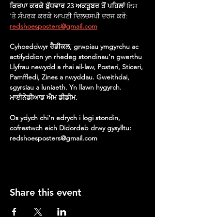
ਕਿਰਪਾ ਕਰਕੇ
ਬੁੱਧਵਾਰ 23 ਅਕਤੂਬਰ ਤੋਂ ਪਹਿਲਾਂ
 ਇਸ 
'ਤੇ ਸੰਪਰਕ ਕਰਕੇ ਆਪਣੀ ਦਿਲਚਸਪੀ ਦਰਜ ਕਰੋ: 
redshoesposters@gmail.com
Cyhoeddwyr ਰੈਡੀਕਲ, grwpiau ymgyrchu ac 
actifyddion yn rhedeg stondinau'n gwerthu 
Llyfrau newydd a rhai ail-law, Posteri, Sticeri, 
Pamffledi, Zines a nwyddau. Gweithdai, 
sgyrsiau a luniaeth. Yn llawn hygyrch. 
ਮਾਈਨੇਡੀਆਡ ਐਮ ਡੀਡੀਮ.
Os ydych chi'n edrych i logi stondin, 
cofrestwch eich Didordeb drwy gysylltu: 
redshoesposters@gmail.com
Share this event