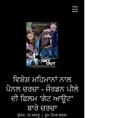
ਵਿਸ਼ੇਸ਼ ਮਹਿਮਾਨਾਂ ਨਾਲ
ਪੈਨਲ ਚਰਚਾ - ਜੌਰਡਨ ਪੀਲੇ
ਦੀ ਫਿਲਮ 'ਗੇਟ ਆਊਟ'
ਬਾਰੇ ਚਰਚਾ
ਸ਼ੁੱਕਰ, 30 ਅਕਤੂ
  |  
ਜ਼ੂਮ ਪੈਨਲ ਚਰਚਾ