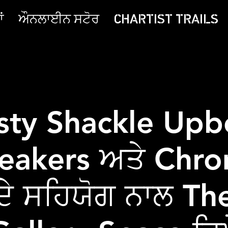
ਂ
ਔਨਲਾਈਨ ਸਟੋਰ
CHARTIST TRAILS
sty Shackle Upb
eakers ਅਤੇ Chr
ਦੇ ਸਹਿਯੋਗ ਨਾਲ Th