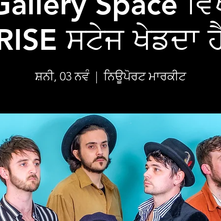
Gallery Space ਵਿਖ
RISE ਸਟੇਜ ਖੇਡਦਾ ਹ
ਸ਼ਨੀ, 03 ਨਵੰ
  |  
ਨਿਊਪੋਰਟ ਮਾਰਕੀਟ