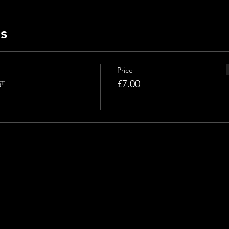
ts
Price
ਾ
£7.00