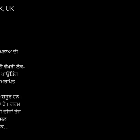
X, UK
 ਪੜਾਅ ਦੀ 
 ਪਾਉਂਡਿੰਗ 
 ਸਮਰਪਿਤ 
ਜਾ ਹੈ। ਗਰਮ 
ੀਜ਼ਾਂ ਤੇਜ਼ 
ਅਸਲ 
ਰੂ ਕ…