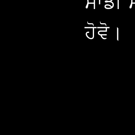
ਸਾਡੀ ਮ
ਹੋਵੋ।