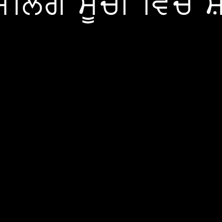
ੇਲਿੰਗ ਸੂਚੀ ਵਿੱਚ 