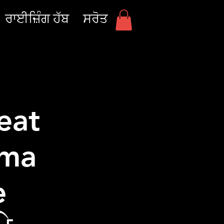
ਰਾਈਜ਼ਿੰਗ ਹੱਬ
ਸਰੋਤ
eat
oma
e