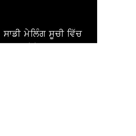
ਸਾਡੀ ਮੇਲਿੰਗ ਸੂਚੀ ਵਿੱਚ
ਸ਼ਾਮਲ ਹੋਵੋ।