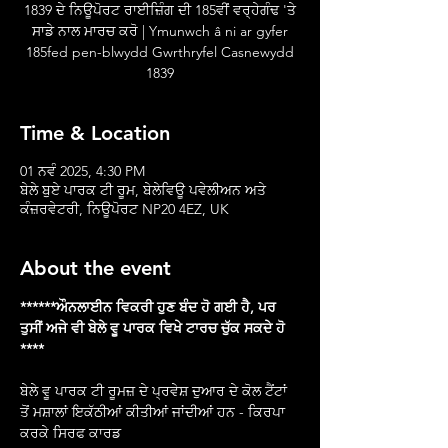
1839 ਦੇ ਨਿਊਪੋਰਟ ਰਾਈਜ਼ਿੰਗ ਦੀ 185ਵੀਂ ਵਰ੍ਹੇਗੰਢ 'ਤੇ
ਸਾਡੇ ਨਾਲ ਮਾਰਚ ਕਰੋ | Ymunwch â ni ar gyfer
185fed pen-blwydd Gwrthryfel Casnewydd
1839
Time & Location
01 ਨਵੰ 2025, 4:30 PM
ਬੇਲੇ ਬੁਏ ਪਾਰਕ ਟੀ ਰੂਮ, ਬੇਲੇਵਿਊ ਪਵੇਲੀਅਨ ਅਤੇ
ਕੰਜ਼ਰਵੇਟਰੀ, ਨਿਊਪੋਰਟ NP20 4EZ, UK
About the event
******ਔਨਲਾਈਨ ਵਿਕਰੀ ਹੁਣ ਬੰਦ ਹੋ ਗਈ ਹੈ, ਪਰ 
ਤੁਸੀਂ ਅਜੇ ਵੀ ਬੇਲੇ ਵੂ ਪਾਰਕ ਵਿਖੇ ਟਾਰਚ ਚੁੱਕ ਸਕਦੇ ਹੋ 
****
ਬੇਲੇ ਵੂ ਪਾਰਕ ਟੀ ਰੂਮਜ਼ ਦੇ ਪ੍ਰਵੇਸ਼ ਦੁਆਰ ਦੇ ਕੋਲ ਟੈਂਟਾਂ 
ਤੋਂ ਮਸ਼ਾਲਾਂ ਇਕੱਠੀਆਂ ਕੀਤੀਆਂ ਜਾਂਦੀਆਂ ਹਨ - ਕਿਰਪਾ 
ਕਰਕੇ ਸਿਰਫ ਕਾਰਡ