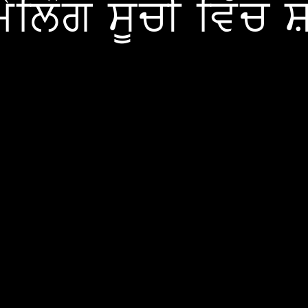
ੇਲਿੰਗ ਸੂਚੀ ਵਿੱਚ 