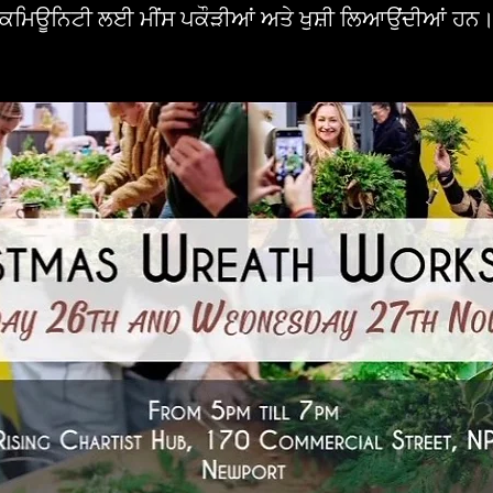
ਕਮਿਊਨਿਟੀ ਲਈ ਮੀਂਸ ਪਕੌੜੀਆਂ ਅਤੇ ਖੁਸ਼ੀ ਲਿਆਉਂਦੀਆਂ ਹਨ