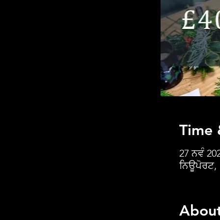
Time 
27 ਨਵੰ 20
ਨਿਊਪੋਰਟ,
About