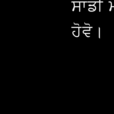
ਸਾਡੀ ਮ
ਹੋਵੋ।