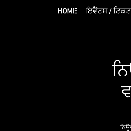
HOME
ਇਵੈਂਟਸ / ਟਿਕਟਾ
ਨਿ
ਵ
ਨਿਊਪ