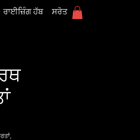
ਰਾਈਜ਼ਿੰਗ ਹੱਬ
ਸਰੋਤ
ੇਰਥ
ਾਂ
ਰਤਾਂ,