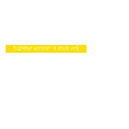
ਪਿਛਲੀਆਂ ਘਟਨਾਵਾਂ 'ਤੇ ਵਾਪਸ ਜਾਓ
ਸਾਡੀ ਮੇਲਿੰਗ ਸੂਚੀ ਵਿੱਚ
ਸ਼ਾਮਲ ਹੋਵੋ।