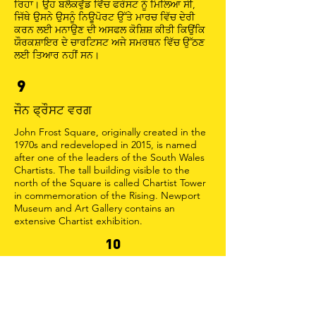
ਰਿਹਾ। ਉਹ ਬਲੈਕਵੁੱਡ ਵਿੱਚ ਫਰੌਸਟ ਨੂੰ ਮਿਲਿਆ ਸੀ,
ਜਿੱਥੇ ਉਸਨੇ ਉਸਨੂੰ ਨਿਊਪੋਰਟ ਉੱਤੇ ਮਾਰਚ ਵਿੱਚ ਦੇਰੀ
ਕਰਨ ਲਈ ਮਨਾਉਣ ਦੀ ਅਸਫਲ ਕੋਸ਼ਿਸ਼ ਕੀਤੀ ਕਿਉਂਕਿ
ਯੌਰਕਸ਼ਾਇਰ ਦੇ ਚਾਰਟਿਸਟ ਅਜੇ ਸਮਰਥਨ ਵਿੱਚ ਉੱਠਣ
ਲਈ ਤਿਆਰ ਨਹੀਂ ਸਨ।
9
ਜੌਨ ਫ੍ਰੌਸਟ ਵਰਗ
John Frost Square, originally created in the
1970s and redeveloped in 2015, is named
after one of the leaders of the South Wales
Chartists. The tall building visible to the
north of the Square is called Chartist Tower
in commemoration of the Rising. Newport
Museum and Art Gallery contains an
extensive Chartist exhibition.
10
ਐਸ.ਟੀ. ਪੌਲ ਦੇ ਚਰਚ
ਸੇਂਟ ਪੌਲ ਚਰਚ 1836 ਵਿੱਚ ਖੋਲ੍ਹਿਆ ਗਿਆ। ਅਪ੍ਰੈਲ
1839 ਵਿੱਚ, ਚਰਚ ਦੇ ਪਹਿਲੇ ਵਿਕਾਰ, ਰੇਵਰ ਜੇਮਜ਼
ਫ੍ਰਾਂਸਿਸ ਨੇ ਯਿਰਮਿਯਾਹ 2:13 ਤੋਂ ਪ੍ਰਚਾਰ ਕੀਤਾ,