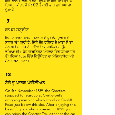
ਇੱਕ ਸਾਲ ਬਾਅਦ, ਉਸਨੇ ਦ੍ਰਿਸ਼ ਦਾ ਇੱਕ ਲਿਥੋਗ੍ਰਾਫ
ਤਿਆਰ ਕੀਤਾ, ਜੋ ਕਿ ਉਦੋਂ ਤੋਂ ਕਈ ਵਾਰ ਛਾਪਿਆ ਜਾ
ਚੁੱਕਾ ਹੈ।
7
ਥਾਮਸ ਸਟ੍ਰੀਟ
ਇਹ ਇਮਾਰਤ ਥਾਮਸ ਸਟਰੀਟ ਦੇ ਪ੍ਰਵੇਸ਼ ਦੁਆਰ ਦੇ
ਸਥਾਨ 'ਤੇ ਖੜ੍ਹੀ ਹੈ, ਜਿੱਥੇ ਜੌਨ ਫਰੌਸਟ ਦੇ ਮਾਤਾ-ਪਿਤਾ
ਜੌਨ ਅਤੇ ਸਾਰਾਹ ਨੇ ਰਾਇਲ ਓਕ ਪਬਲਿਕ ਹਾਊਸ
ਰੱਖਿਆ ਸੀ। ਉਹ ਚਾਰਟਿਸਟ ਅੰਦੋਲਨ ਵਿੱਚ ਸ਼ਾਮਲ ਹੋਣ
ਤੋਂ ਪਹਿਲਾਂ 1836 ਵਿੱਚ ਨਿਊਪੋਰਟ ਦਾ ਮੈਜਿਸਟਰੇਟ ਅਤੇ
ਮੇਅਰ ਬਣ ਗਿਆ।
13
ਬੇਲੇ ਵੂ ਪਾਰਕ ਪੈਵੀਲੀਅਨ
On 4th November 1839, the Chartists
stopped to regroup at Cwrt-y-bella
weighing machine which stood on Cardiff
Road just below this site. After enjoying this
beautiful park which opened in 1894, you
can rejoin the Chartist Trail either at the car