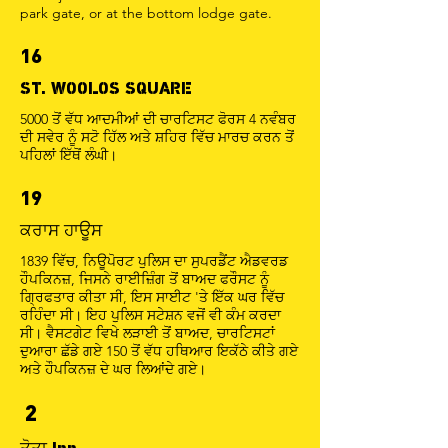
park gate, or at the bottom lodge gate.
16
ST. WOOLOS SQUARE
5000 ਤੋਂ ਵੱਧ ਆਦਮੀਆਂ ਦੀ ਚਾਰਟਿਸਟ ਫੋਰਸ 4 ਨਵੰਬਰ
ਦੀ ਸਵੇਰ ਨੂੰ ਸਟੋ ਹਿੱਲ ਅਤੇ ਸ਼ਹਿਰ ਵਿੱਚ ਮਾਰਚ ਕਰਨ ਤੋਂ
ਪਹਿਲਾਂ ਇੱਥੋਂ ਲੰਘੀ।
19
ਕਰਾਸ ਹਾਊਸ
1839 ਵਿੱਚ, ਨਿਊਪੋਰਟ ਪੁਲਿਸ ਦਾ ਸੁਪਰਡੈਂਟ ਐਡਵਰਡ
ਹੌਪਕਿਨਜ਼, ਜਿਸਨੇ ਰਾਈਜ਼ਿੰਗ ਤੋਂ ਬਾਅਦ ਫਰੌਸਟ ਨੂੰ
ਗ੍ਰਿਫਤਾਰ ਕੀਤਾ ਸੀ, ਇਸ ਸਾਈਟ 'ਤੇ ਇੱਕ ਘਰ ਵਿੱਚ
ਰਹਿੰਦਾ ਸੀ। ਇਹ ਪੁਲਿਸ ਸਟੇਸ਼ਨ ਵਜੋਂ ਵੀ ਕੰਮ ਕਰਦਾ
ਸੀ। ਵੈਸਟਗੇਟ ਵਿਖੇ ਲੜਾਈ ਤੋਂ ਬਾਅਦ, ਚਾਰਟਿਸਟਾਂ
ਦੁਆਰਾ ਛੱਡੇ ਗਏ 150 ਤੋਂ ਵੱਧ ਹਥਿਆਰ ਇਕੱਠੇ ਕੀਤੇ ਗਏ
ਅਤੇ ਹੌਪਕਿਨਜ਼ ਦੇ ਘਰ ਲਿਆਂਦੇ ਗਏ।
2