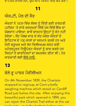
ਵਾਟਰਸ ਸ਼ਾਮਲ ਸਨ, ਚੁੱਪ-ਚਾਪ ਵਿਰੋਧ ਵਿੱਚ ਬੈਠ ਗਏ।
11
ਐਸ.ਟੀ. ਪੌਲ ਦੀ ਸੈਰ
ਔਰਤਾਂ ਨੇ 1839 ਵਿੱਚ ਸੰਸਦ ਨੂੰ ਦਿੱਤੀ ਗਈ ਰਾਸ਼ਟਰੀ
ਪਟੀਸ਼ਨ 'ਤੇ ਸਾਰੇ ਦਸਤਖਤਾਂ ਵਿੱਚੋਂ ਪੰਜ ਵਿੱਚੋਂ ਇੱਕ ਦਾ
ਯੋਗਦਾਨ ਪਾਇਆ, ਭਾਵੇਂ ਚਾਰਟਰ ਉਨ੍ਹਾਂ ਨੂੰ ਵੋਟ ਨਹੀਂ
ਦੇਵੇਗਾ। ਸੇਂਟ ਪੌਲਜ਼ ਵਾਕ ਦੇ ਸੱਤ ਮੋਜ਼ੇਕ ਔਰਤਾਂ ਦੇ
ਇਤਿਹਾਸ ਦੇ 100 ਸਾਲਾਂ ਦਾ ਸਨਮਾਨ ਕਰਦੇ ਹਨ ਅਤੇ
ਮੈਰੀ ਬਰੂਅਰ ਅਤੇ ਜੋਨ ਵਿਲੀਅਮਜ਼ ਸਮੇਤ ਕਈ
ਮਹੱਤਵਪੂਰਨ ਨਿਊਪੋਰਟ ਔਰਤਾਂ ਨੂੰ ਯਾਦ ਕਰਦੇ ਹਨ
ਜਿਨ੍ਹਾਂ ਨੇ ਚਾਰਟਿਸਟਾਂ ਦਾ ਸਮਰਥਨ ਕੀਤਾ ਸੀ। ਹੋਰ
ਜਾਣਕਾਰੀ ਲਈ
ਇੱਥੇ ਜਾਓ.
13
ਬੇਲੇ ਵੂ ਪਾਰਕ ਪੈਵੀਲੀਅਨ
On 4th November 1839, the Chartists
stopped to regroup at Cwrt-y-bella
weighing machine which stood on Cardiff
Road just below this site. After enjoying this
beautiful park which opened in 1894, you
can rejoin the Chartist Trail either at the car
park gate, or at the bottom lodge gate.