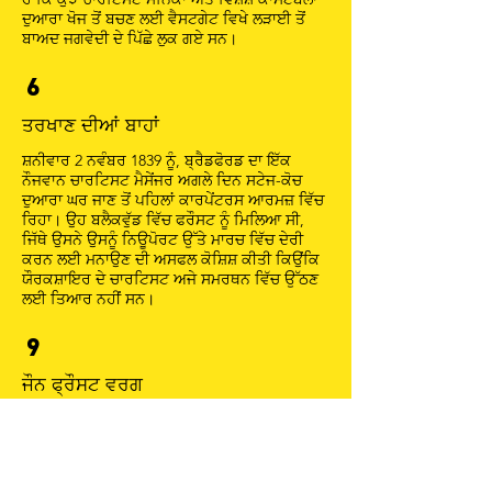
ਦੁਆਰਾ ਖੋਜ ਤੋਂ ਬਚਣ ਲਈ ਵੈਸਟਗੇਟ ਵਿਖੇ ਲੜਾਈ ਤੋਂ
ਬਾਅਦ ਜਗਵੇਦੀ ਦੇ ਪਿੱਛੇ ਲੁਕ ਗਏ ਸਨ।
6
ਤਰਖਾਣ ਦੀਆਂ ਬਾਹਾਂ
ਸ਼ਨੀਵਾਰ 2 ਨਵੰਬਰ 1839 ਨੂੰ, ਬ੍ਰੈਡਫੋਰਡ ਦਾ ਇੱਕ
ਨੌਜਵਾਨ ਚਾਰਟਿਸਟ ਮੈਸੇਂਜਰ ਅਗਲੇ ਦਿਨ ਸਟੇਜ-ਕੋਚ
ਦੁਆਰਾ ਘਰ ਜਾਣ ਤੋਂ ਪਹਿਲਾਂ ਕਾਰਪੇਂਟਰਸ ਆਰਮਜ਼ ਵਿੱਚ
ਰਿਹਾ। ਉਹ ਬਲੈਕਵੁੱਡ ਵਿੱਚ ਫਰੌਸਟ ਨੂੰ ਮਿਲਿਆ ਸੀ,
ਜਿੱਥੇ ਉਸਨੇ ਉਸਨੂੰ ਨਿਊਪੋਰਟ ਉੱਤੇ ਮਾਰਚ ਵਿੱਚ ਦੇਰੀ
ਕਰਨ ਲਈ ਮਨਾਉਣ ਦੀ ਅਸਫਲ ਕੋਸ਼ਿਸ਼ ਕੀਤੀ ਕਿਉਂਕਿ
ਯੌਰਕਸ਼ਾਇਰ ਦੇ ਚਾਰਟਿਸਟ ਅਜੇ ਸਮਰਥਨ ਵਿੱਚ ਉੱਠਣ
ਲਈ ਤਿਆਰ ਨਹੀਂ ਸਨ।
9
ਜੌਨ ਫ੍ਰੌਸਟ ਵਰਗ
John Frost Square, originally created in the
1970s and redeveloped in 2015, is named
after one of the leaders of the South Wales
Chartists. The tall building visible to the