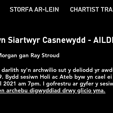
STORFA AR-LEIN
CHARTIST TRA
wn Siartwyr Casnewydd - AIL
Morgan gan Ray Stroud
r darlith sy'n archwilio sut y deliodd yr a
. Bydd sesiwn Holi ac Ateb byw yn cael ei
l 2021 am 7pm. I gofrestru ar gyfer y ses
en archebu digwyddiad drwy glicio yma.