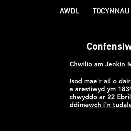
AWDL
TOCYNNAU
Confensi
Chwilio am Jenkin 
Isod mae'r ail o dai
a arestiwyd ym 1839
chwyddo ar 22 Ebril
ddim
ewch i'n tudal