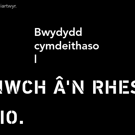
iartwyr.
Bwydydd
cymdeithaso
l
WCH Â'N RHE
IO.