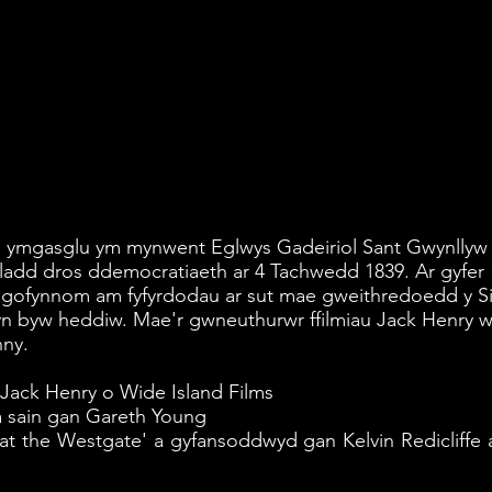
ymgasglu ym mynwent Eglwys Gadeiriol Sant Gwynllyw i
mladd dros ddemocratiaeth ar 4 Tachwedd 1839. Ar gyfer
gofynnom am fyfyrdodau ar sut mae gweithredoedd y Sia
. yn byw heddiw. Mae'r gwneuthurwr ffilmiau Jack Henry w
nny.
Jack Henry o Wide Island Films
a sain gan Gareth Young
at the Westgate' a gyfansoddwyd gan Kelvin Redicliffe a