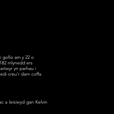
 gofio am y 22 o
 182 mlynedd ers
rtwyr yn parhau i
edi creu'r darn coffa
c a leisiwyd gan Kelvin