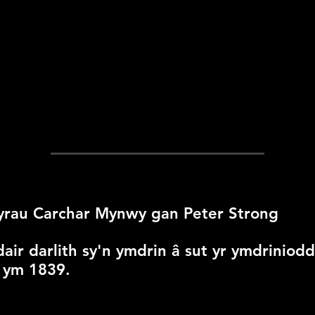
hyrau Carchar Mynwy gan Peter Strong
dair darlith sy'n ymdrin â sut yr ymdrinio
d ym 1839.