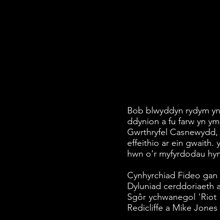
Bob blwyddyn rydym yn 
ddynion a fu farw yn y
Gwrthryfel Casnewydd, 
effeithio ar ein gwaith
hwn o'r myfyrdodau hy
Cynhyrchiad Fideo gan 
Dyluniad cerddoriaeth 
Sgôr ychwanegol 'Riot 
Redicliffe a Mike Jones