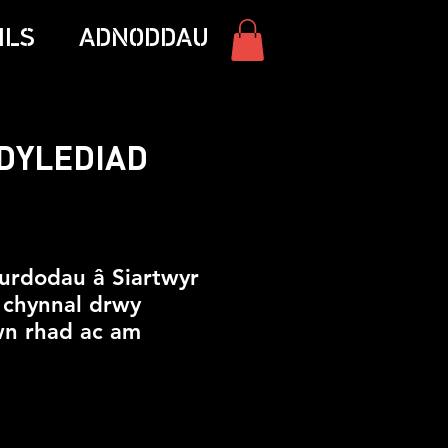
ILS
ADNODDAU
DDYLEDIAD
wdurdodau â Siartwyr
 chynnal drwy
iwn rhad ac am