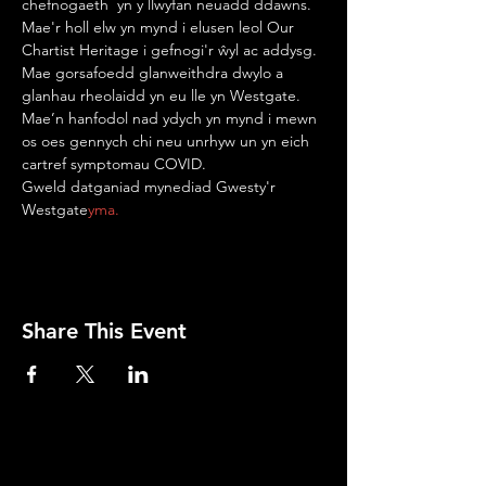
chefnogaeth  yn y llwyfan neuadd ddawns.
Mae'r holl elw yn mynd i elusen leol Our 
Chartist Heritage i gefnogi'r ŵyl ac addysg.
Mae gorsafoedd glanweithdra dwylo a 
glanhau rheolaidd yn eu lle yn Westgate. 
Mae’n hanfodol nad ydych yn mynd i mewn 
os oes gennych chi neu unrhyw un yn eich 
cartref symptomau COVID.
Gweld datganiad mynediad Gwesty'r 
Westgate
yma.
Share This Event