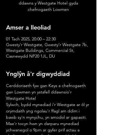
ddawns y Westgate Hotel gyda
chefnogaeth Lowmen
Amser a lleoliad
01 Tach 2025, 20:00 – 22:30
Gwesty'r Westgate, Gwesty’r Westgate 7b,
Westgate Buildings, Commercial St,
Casnewydd NP20 1JL, DU
Ynglŷn â'r digwyddiad
Cerddoriaeth fyw gan Keys a chefnogaeth 
gan Lowmen yn ystafell ddawnsio'r 
Westgate Hotel
Sylwch, bydd mynediad i'r Westgate ar ôl yr 
orymdaith yng ngolau'r ffagl am ddim i 
bawb sy'n mynychu, yn amodol ar gapasiti. 
Mae'r tocyn hwn yn darparu mynediad 
ychwanegol o 9pm ar gyfer prif actau a 