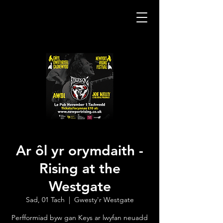
Ar ôl yr orymdaith -
Rising at the
Westgate
Sad, 01 Tach
  |  
Gwesty'r Westgate
Perfformiad byw gan Keys ar lwyfan neuadd