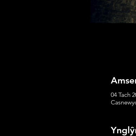
Amser
04 Tach 2
Casnewyd
Ynglŷ