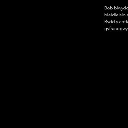
Bob blwyddy
bleidleisi
Bydd y coff
gyfranogwyr