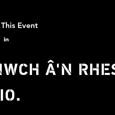
 This Event
WCH Â'N RHE
IO.