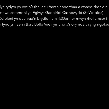
n rydym yn cofio’r rhai a fu farw a’r aberthau a wnaed dros ein 
o mewn seremoni yn Eglwys Gadeiriol Casnewydd (St Woolos)
âd eleni yn dechrau’n brydlon am 4:30pm er mwyn rhoi amser i 
 fynd ymlaen i Barc Belle Vue i ymuno â’r orymdaith yng ngolau’