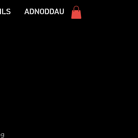
ILS
ADNODDAU
ng