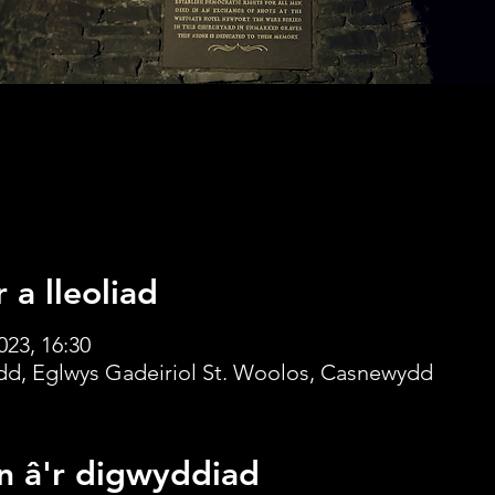
 a lleoliad
023, 16:30
d, Eglwys Gadeiriol St. Woolos, Casnewydd
n â'r digwyddiad