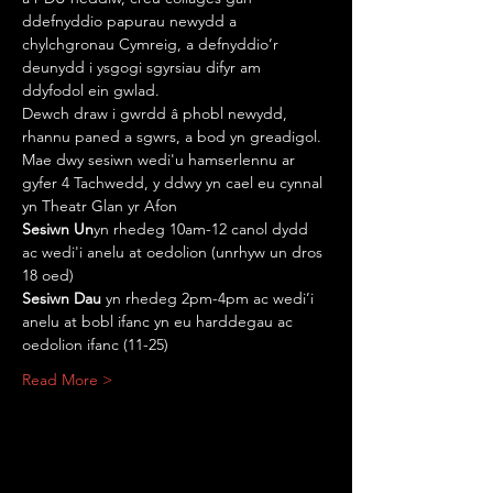
ddefnyddio papurau newydd a 
chylchgronau Cymreig, a defnyddio’r 
deunydd i ysgogi sgyrsiau difyr am 
ddyfodol ein gwlad.
Dewch draw i gwrdd â phobl newydd, 
rhannu paned a sgwrs, a bod yn greadigol.
Mae dwy sesiwn wedi'u hamserlennu ar 
gyfer 4 Tachwedd, y ddwy yn cael eu cynnal 
yn Theatr Glan yr Afon
Sesiwn Un
yn rhedeg 10am-12 canol dydd 
ac wedi'i anelu at oedolion (unrhyw un dros 
18 oed)
Sesiwn Dau
 yn rhedeg 2pm-4pm ac wedi’i 
anelu at bobl ifanc yn eu harddegau ac 
oedolion ifanc (11-25)
Read More >