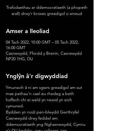
Trafodaethau ar ddemocratiaeth (a phopeth
arall) drwy'r broses greadigol o wneud
Amser a lleoliad
04 Tach 2022, 10:00 GMT – 05 Tach 2022,
16:00 GMT
Casnewydd, Ffordd y Brenin, Casnewydd
NP20 1HG, DU
Ynglŷn â'r digwyddiad
Ymunwch â ni am sgwrs greadigol am sut 
mae pethau'n cael eu rhedeg a beth 
hoffech chi ei weld yn newid yn eich 
cymuned.
Byddwn yn nodi pen-blwydd Gwrthryfel 
Casnewydd drwy feddwl am 
ddemocratiaeth yng Nghasnewydd, Cymru 
a’r DU heddiw, creu collages gan 