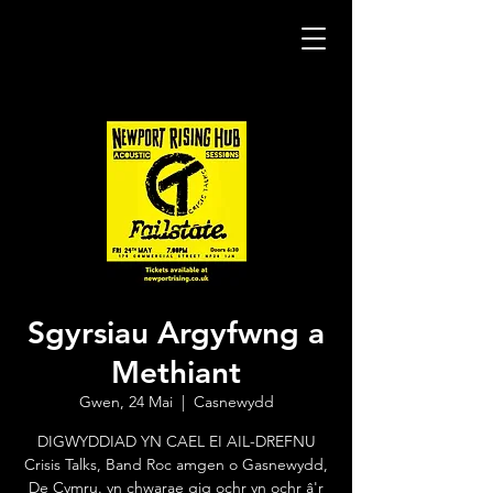
Sgyrsiau Argyfwng a
Methiant
Gwen, 24 Mai
  |  
Casnewydd
DIGWYDDIAD YN CAEL EI AIL-DREFNU
Crisis Talks, Band Roc amgen o Gasnewydd,
De Cymru. yn chwarae gig ochr yn ochr â'r