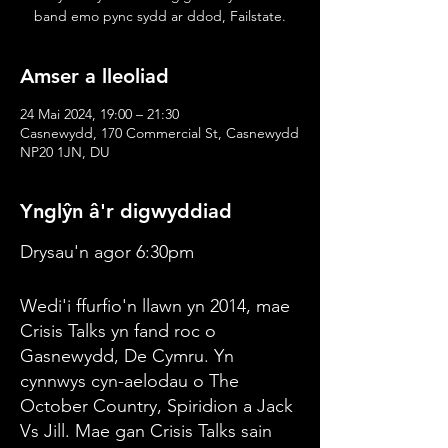
band emo pync sydd ar ddod, Failstate.
Amser a lleoliad
24 Mai 2024, 19:00 – 21:30
Casnewydd, 170 Commercial St, Casnewydd
NP20 1JN, DU
Ynglŷn â'r digwyddiad
Drysau'n agor 6:30pm
Wedi'i ffurfio'n llawn yn 2014, mae
Crisis Talks yn fand roc o
Gasnewydd, De Cymru. Yn
cynnwys cyn-aelodau o The
October Country, Spiridion a Jack
Vs Jill. Mae gan Crisis Talks sain