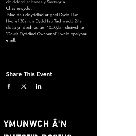
ddiddorol ar hanes y Siartwyr a 
Chasnewydd.
 Mae dau ddyddiad ar gael Dydd Llun 
Hydref 30ain, a Dydd Iau Tachwedd 2il y 
ddau yn dechrau am 10.30yb - cliciwch ar 
'Dewis Dyddiad Gwahanol' i weld opsiynau 
eraill.
Share This Event
YMUNWCH Â'N