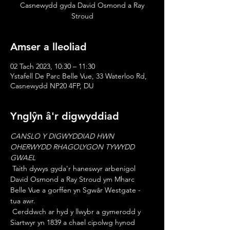
Casnewydd gyda David Osmond a Ray
Stroud
Amser a lleoliad
02 Tach 2023, 10:30 – 11:30
Ystafell De Parc Belle Vue, 33 Waterloo Rd,
Casnewydd NP20 4FP, DU
Ynglŷn â'r digwyddiad
CANSLO Y DIGWYDDIAD HWN 
OHERWYDD RHAGOLYGON TYWYDD 
GWAEL
 Taith dywys gyda'r haneswyr arbenigol 
David Osmond a Ray Stroud ym Mharc 
Belle Vue a gorffen yn Sgwâr Westgate - 
tua awr.
 Cerddwch ar hyd y llwybr a gymerodd y 
Siartwyr yn 1839 a chael cipolwg hynod 