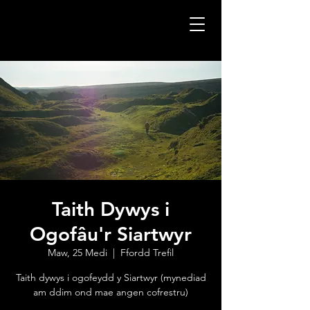
Taith Dywys i
Ogofâu'r Siartwyr
Maw, 25 Medi
  |  
Ffordd Trefil
Taith dywys i ogofeydd y Siartwyr (mynediad
am ddim ond mae angen cofrestru)