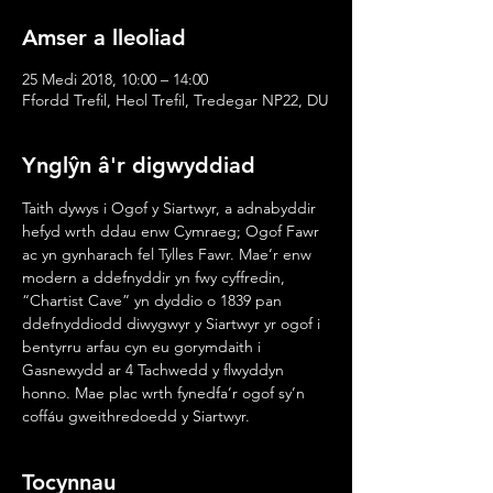
Amser a lleoliad
25 Medi 2018, 10:00 – 14:00
Ffordd Trefil, Heol Trefil, Tredegar NP22, DU
Ynglŷn â'r digwyddiad
Taith dywys i Ogof y Siartwyr, a adnabyddir 
hefyd wrth ddau enw Cymraeg; Ogof Fawr 
ac yn gynharach fel Tylles Fawr. Mae’r enw 
modern a ddefnyddir yn fwy cyffredin, 
“Chartist Cave” yn dyddio o 1839 pan 
ddefnyddiodd diwygwyr y Siartwyr yr ogof i 
bentyrru arfau cyn eu gorymdaith i 
Gasnewydd ar 4 Tachwedd y flwyddyn 
honno. Mae plac wrth fynedfa’r ogof sy’n 
coffáu gweithredoedd y Siartwyr.
Tocynnau