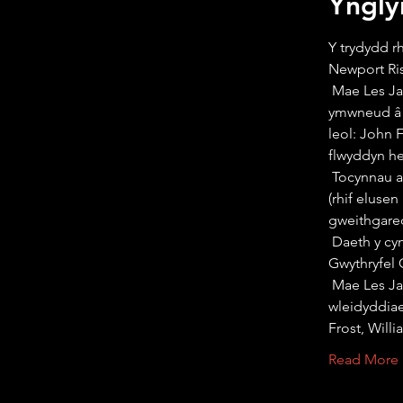
Ynglŷ
Y trydydd r
Newport Ri
 Mae Les James a David Osmond yn archwilio’r cwestiwn: pam y daeth pobl i 
ymwneud â g
leol: John 
flwyddyn he
 Tocynnau ar gael ar sail Talu Beth Sy'n Eisiau. Yr holl arian i Ein Treftadaeth Siartwyr 
(rhif eluse
gweithgared
 Daeth y cyntaf yn ein cyfres o achosion o 'Hanes yn y Ganolfan' yng Nghanolfan 
Gwythryfel
 Mae Les James a David Osmond yn cwestiwn: pam y daeth pobl i ran o 
wleidyddiae
Frost, Will
Read More