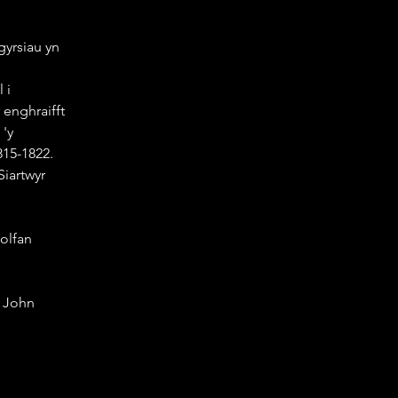
yrsiau yn 
enghraifft 
'y 
815-1822.
: John 