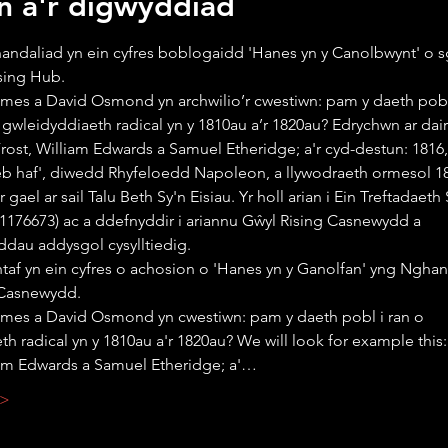
n â'r digwyddiad
handaliad yn ein cyfres boblogaidd 'Hanes yn y Canolbwynt' o sg
sing Hub.
wleidyddiaeth radical yn y 1810au a’r 1820au? Edrychwn ar dair 
Frost, William Edwards a Samuel Etheridge; a'r cyd-destun: 1816, 
b haf', diwedd Rhyfeloedd Napoleon, a llywodraeth ormesol 1
n 1176673) ac a ddefnyddir i ariannu Gŵyl Rising Casnewydd a 
dau addysgol cysylltiedig.
 Casnewydd.
th radical yn y 1810au a'r 1820au? We will look for example this
iam Edwards a Samuel Etheridge; a'…
 >