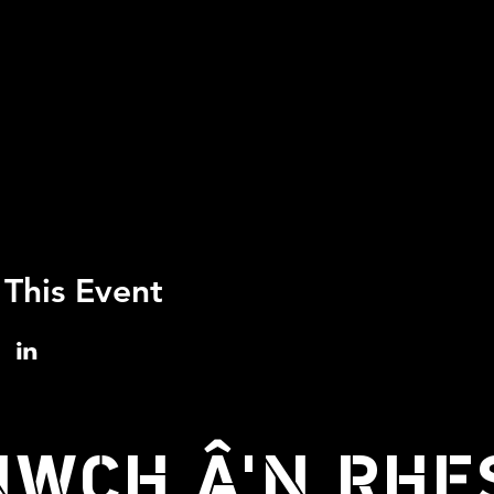
 This Event
WCH Â'N RHE