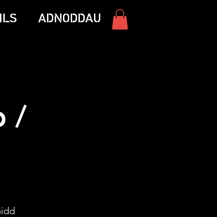
ILS
ADNODDAU
 /
b
aidd