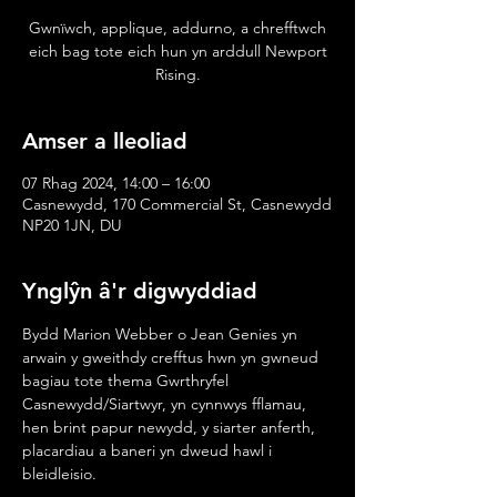
Gwnïwch, applique, addurno, a chrefftwch
eich bag tote eich hun yn arddull Newport
Rising.
Amser a lleoliad
07 Rhag 2024, 14:00 – 16:00
Casnewydd, 170 Commercial St, Casnewydd
NP20 1JN, DU
Ynglŷn â'r digwyddiad
Bydd Marion Webber o Jean Genies yn 
arwain y gweithdy crefftus hwn yn gwneud 
bagiau tote thema Gwrthryfel 
Casnewydd/Siartwyr, yn cynnwys fflamau, 
hen brint papur newydd, y siarter anferth, 
placardiau a baneri yn dweud hawl i 
bleidleisio.