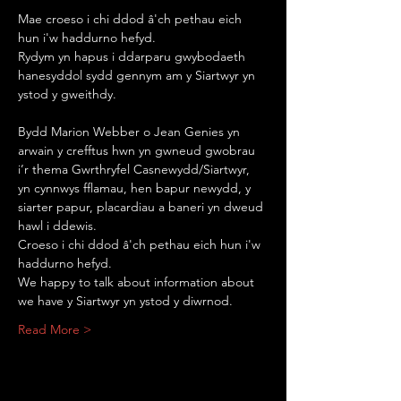
Mae croeso i chi ddod â'ch pethau eich 
hun i'w haddurno hefyd.
Rydym yn hapus i ddarparu gwybodaeth 
hanesyddol sydd gennym am y Siartwyr yn 
ystod y gweithdy.
Bydd Marion Webber o Jean Genies yn 
arwain y crefftus hwn yn gwneud gwobrau 
i’r thema Gwrthryfel Casnewydd/Siartwyr, 
yn cynnwys fflamau, hen bapur newydd, y 
siarter papur, placardiau a baneri yn dweud 
hawl i ddewis.
Croeso i chi ddod â'ch pethau eich hun i'w 
haddurno hefyd.
We happy to talk about information about 
we have y Siartwyr yn ystod y diwrnod.
Read More >